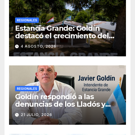
REGIONALES
Estancia Grande: Goldín
destacó el crecimiento del
municipio, anunció nuevas
4 AGOSTO, 2026
obras y defendió su gestión
frente a las críticas
REGIONALES
Goldín respondió a las
denuncias de los Lladós y
defendió la transparencia de
21 JULIO, 2026
su gestión