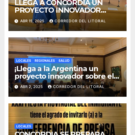
LLEGA A CONCORDIA UN
PROYECTO INNOVADOR
SOBRE EL DUELO Y LA
ABR 15, 2025
CORREDOR DEL LITORAL
CULTURA.
LOCALES
REGIONALES
SALUD
¡Llega a la Argentina un
proyecto innovador sobre el
duelo y la cultura!
ABR 2, 2025
CORREDOR DEL LITORAL
LOCALES
CONCORDIA SE PREPARA