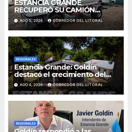
ESTANCIA GRANDE
RECUPERÓ SU CAMIÓN
ATMOSFÉRICO Y MEJORARÁ
AGO 5, 2026
CORREDOR DEL LITORAL
EL SERVICIO DE
SANEAMIENTO PARA LOS
VECINOS
REGIONALES
Estancia Grande: Goldín
destacó el crecimiento del
municipio, anunció nuevas
AGO 4, 2026
CORREDOR DEL LITORAL
obras y defendió su gestión
frente a las críticas
REGIONALES
Goldín respondió a las