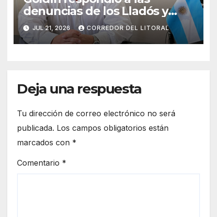
denuncias de los Lladós y
defendió la transparencia de
JUL 21, 2026
CORREDOR DEL LITORAL
su gestión
Deja una respuesta
Tu dirección de correo electrónico no será
publicada.
Los campos obligatorios están
marcados con
*
Comentario
*