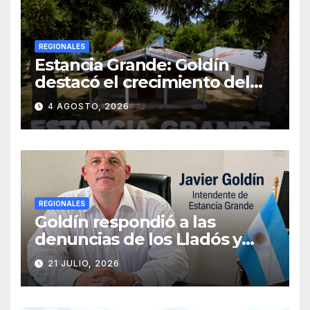
REGIONALES
Estancia Grande: Goldín
destacó el crecimiento del
municipio, anunció nuevas
4 AGOSTO, 2026
obras y defendió su gestión
frente a las críticas
REGIONALES
Goldín respondió a las
denuncias de los Lladós y
defendió la transparencia de
21 JULIO, 2026
su gestión