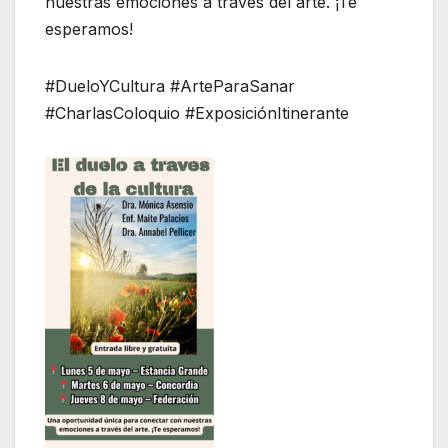
nuestras emociones a través del arte. ¡Te
esperamos!
#DueloYCultura #ArteParaSanar
#CharlasColoquio #ExposiciónItinerante