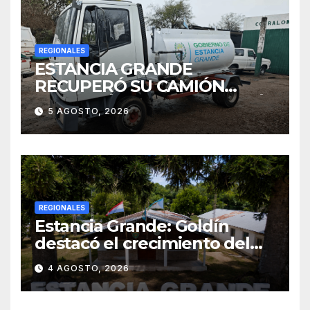
REGIONALES
ESTANCIA GRANDE
RECUPERÓ SU CAMIÓN
ATMOSFÉRICO Y MEJORARÁ
5 AGOSTO, 2026
EL SERVICIO DE
SANEAMIENTO PARA LOS
VECINOS
REGIONALES
Estancia Grande: Goldín
destacó el crecimiento del
municipio, anunció nuevas
4 AGOSTO, 2026
obras y defendió su gestión
frente a las críticas