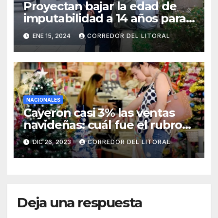
Proyectan bajar la edad de
imputabilidad a 14 años para
todo tipo de delitos
ENE 15, 2024
CORREDOR DEL LITORAL
NACIONALES
Cayeron casi 3% las ventas
navideñas: cuál fue el rubro
más afectado
DIC 26, 2023
CORREDOR DEL LITORAL
Deja una respuesta