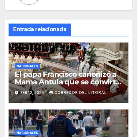
Entrada relacionada
NACIONALES
El papa Francisco canonizó a
Mama Antula que se convirtió
en la primera santa argentina
FEB 12, 2024
CORREDOR DEL LITORAL
NACIONALES