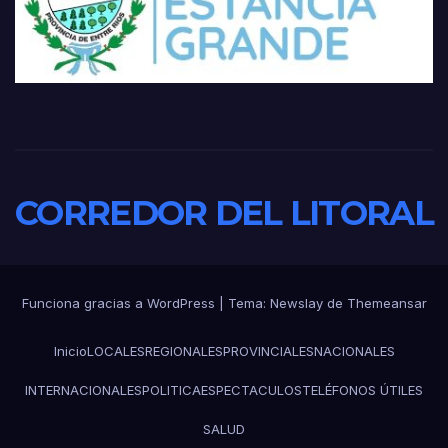
CORREDOR DEL LITORAL
Funciona gracias a WordPress
|
Tema:
Newslay
de
Themeansar
Inicio
LOCALES
REGIONALES
PROVINCIALES
NACIONALES
INTERNACIONALES
POLITICA
ESPECTACULOS
TELÉFONOS ÚTILES
SALUD