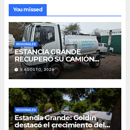
You missed
REGIONALES
ESTANCIA GRANDE
RECUPERÓ SU CAMIÓN
ATMOSFÉRICO Y MEJORARÁ
5 AGOSTO, 2026
EL SERVICIO DE
SANEAMIENTO PARA LOS
VECINOS
REGIONALES
Estancia Grande: Goldín
destacó el crecimiento del