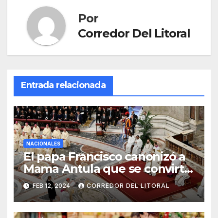
Por
Corredor Del Litoral
Entrada relacionada
NACIONALES
El papa Francisco canonizó a
Mama Antula que se convirtió
en la primera santa argentina
FEB 12, 2024
CORREDOR DEL LITORAL