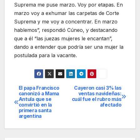
Suprema me puse marzo. Voy por etapas. En
marzo voy a exhumar las carpetas de Corte
Suprema y me voy a concentrar. En marzo
hablemos”, respondió Cúneo, y destacando
que a él “las juezas mujeres le encantan”,
dando a entender que podría ser una mujer la
postulada para la vacante.
El papa Francisco
Cayeron casi 3% las
Navegación
canonizó a Mama
ventas navideñas:
Antula que se
cuál fue el rubro más
de
convirtió en la
afectado
primera santa
entradas
argentina