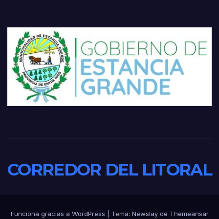
CORREDOR DEL LITORAL
Funciona gracias a WordPress
|
Tema:
Newslay
de
Themeansar