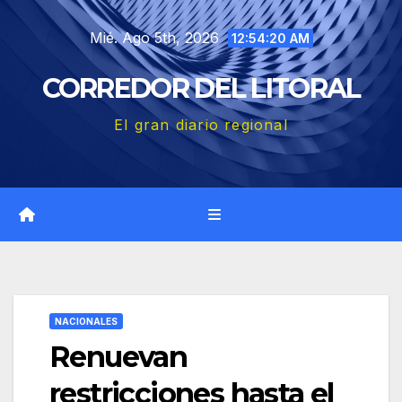
Saltar
Mié. Ago 5th, 2026
al
12:54:21 AM
contenido
CORREDOR DEL LITORAL
El gran diario regional
NACIONALES
Renuevan
restricciones hasta el