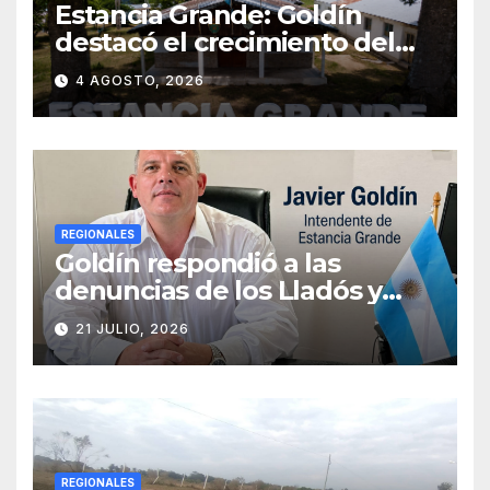
Estancia Grande: Goldín
destacó el crecimiento del
municipio, anunció nuevas
4 AGOSTO, 2026
obras y defendió su gestión
frente a las críticas
REGIONALES
Goldín respondió a las
denuncias de los Lladós y
defendió la transparencia de
21 JULIO, 2026
su gestión
REGIONALES