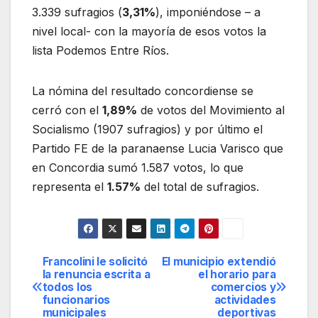
3.339 sufragios (
3,31%
), imponiéndose – a
nivel local- con la mayoría de esos votos la
lista Podemos Entre Ríos.
La nómina del resultado concordiense se
cerró con el
1,89%
de votos del Movimiento al
Socialismo (1907 sufragios) y por último el
Partido FE de la paranaense Lucia Varisco que
en Concordia sumó 1.587 votos, lo que
representa el
1.57%
del total de sufragios.
Francolini le solicitó
El municipio extendió
Navegación
la renuncia escrita a
el horario para
todos los
comercios y
de
funcionarios
actividades
municipales
deportivas