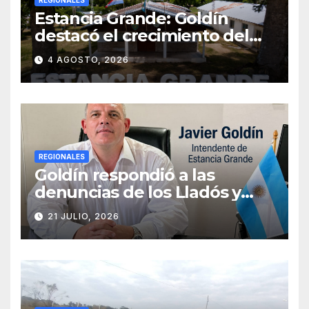
Estancia Grande: Goldín
destacó el crecimiento del
municipio, anunció nuevas
4 AGOSTO, 2026
obras y defendió su gestión
frente a las críticas
REGIONALES
Goldín respondió a las
denuncias de los Lladós y
defendió la transparencia de
21 JULIO, 2026
su gestión