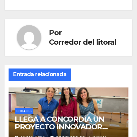
entradas
Por
Corredor del litoral
Entrada relacionada
LOCALES
LLEGA A CONCORDIA UN
PROYECTO INNOVADOR
SOBRE EL DUELO Y LA