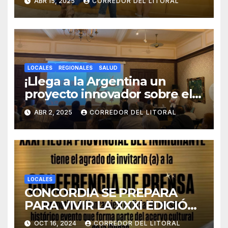
ABR 15, 2025
CORREDOR DEL LITORAL
CULTURA.
LOCALES
REGIONALES
SALUD
¡Llega a la Argentina un
proyecto innovador sobre el
duelo y la cultura!
ABR 2, 2025
CORREDOR DEL LITORAL
LOCALES
CONCORDIA SE PREPARA
PARA VIVIR LA XXXI EDICIÓN
DE LA FIESTA PROVINCIAL
OCT 16, 2024
CORREDOR DEL LITORAL