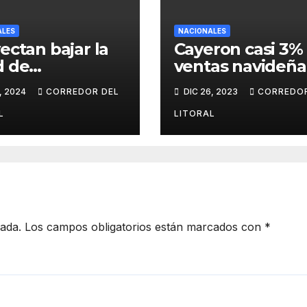
ALES
NACIONALES
ectan bajar la
Cayeron casi 3% 
d de
ventas navideña
tabilidad a 14
cuál fue el rubr
, 2024
CORREDOR DEL
DIC 26, 2023
CORREDOR
 para todo tipo
más afectado
elitos
L
LITORAL
cada.
Los campos obligatorios están marcados con
*