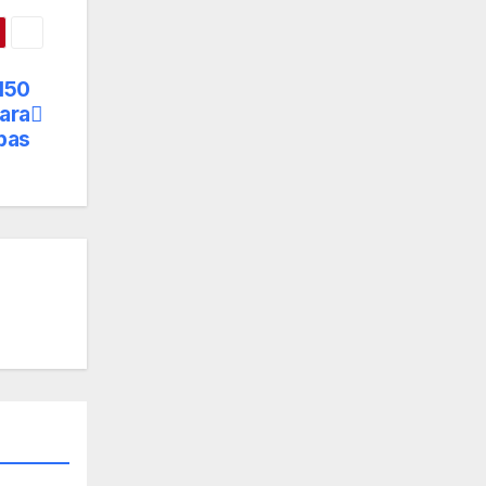
150
para
bas