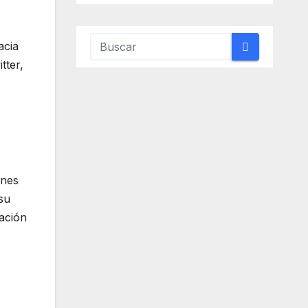
acia
tter,
anes
su
vación