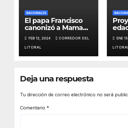
NACIONALES
NACION
El papa Francisco
Proy
canonizó a Mama
eda
Antula que se
impu
FEB 12, 2024
CORREDOR DEL
ENE 15
convirtió en la
años
primera santa
de d
LITORAL
LITORA
argentina
Deja una respuesta
Tu dirección de correo electrónico no será publi
Comentario
*