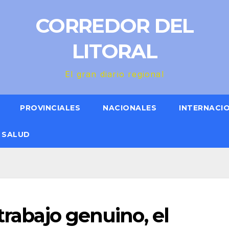
CORREDOR DEL
LITORAL
El gran diario regional
PROVINCIALES
NACIONALES
INTERNACI
SALUD
trabajo genuino, el