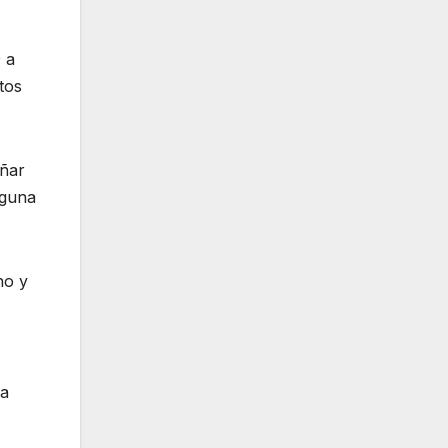
 a
tos
eñar
nguna
no y
la