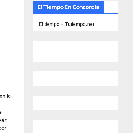
El Tiempo En Concordia
El tiempo - Tutiempo.net
y
en la
e
bién
dor