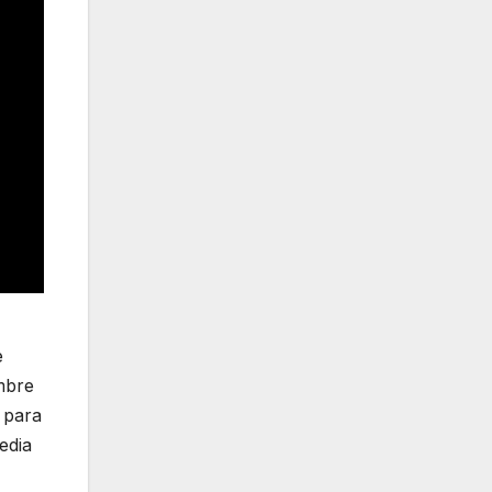
e
mbre
 para
edia