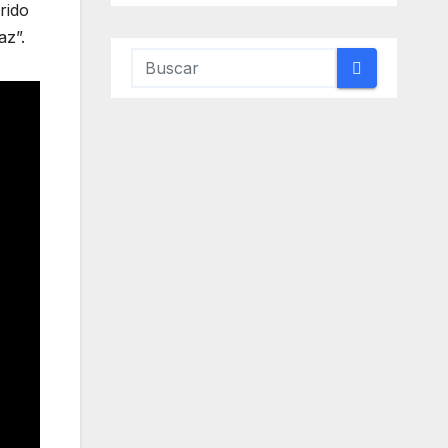
rido
az”.