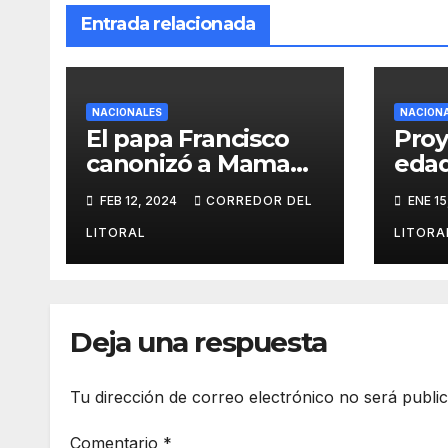
Entrada relacionada
NACIONALES
NACION
El papa Francisco
Proy
canonizó a Mama
eda
Antula que se
impu
FEB 12, 2024
CORREDOR DEL
ENE 15
convirtió en la
años
primera santa
de d
LITORAL
LITORA
argentina
Deja una respuesta
Tu dirección de correo electrónico no será publi
Comentario
*