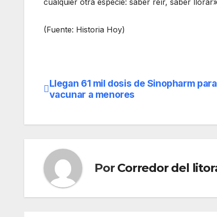
cualquier otra especie: saber reír, saber llorar»
(Fuente: Historia Hoy)
Llegan 61 mil dosis de Sinopharm para
Navegación
vacunar a menores
de
entradas
Por
Corredor del litor