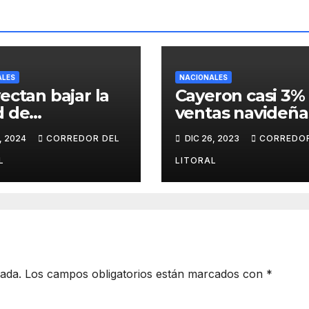
ALES
NACIONALES
ectan bajar la
Cayeron casi 3% 
d de
ventas navideña
tabilidad a 14
cuál fue el rubr
, 2024
CORREDOR DEL
DIC 26, 2023
CORREDOR
 para todo tipo
más afectado
elitos
L
LITORAL
cada.
Los campos obligatorios están marcados con
*