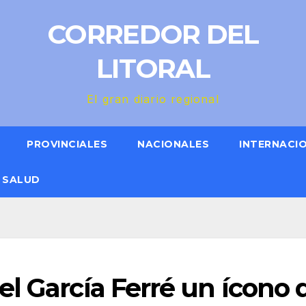
CORREDOR DEL
LITORAL
El gran diario regional
PROVINCIALES
NACIONALES
INTERNACI
SALUD
l García Ferré un ícono 