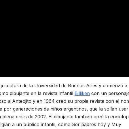
rquitectura de la Universidad de Buenos Aires y comenzó a
mo dibujante en la revista infantil
Billiken
con un personaj
oso a Anteojito y en 1964 creó su propia revista con el no
da por generaciones de niños argentinos, que la solían usar
plena crisis de 2002. El dibujante también creó la enciclop
irigían a un público infantil, como Ser padres hoy y Muy