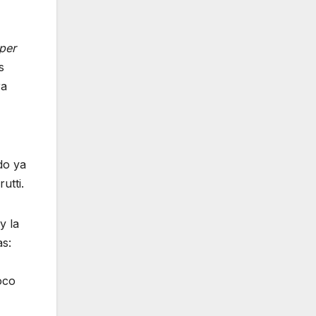
per
s
ra
do ya
utti.
y la
as:
oco