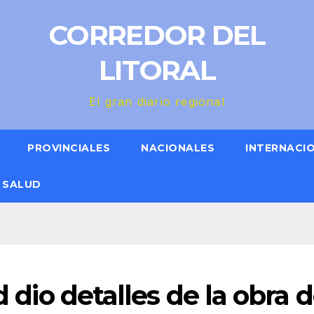
CORREDOR DEL
LITORAL
El gran diario regional
PROVINCIALES
NACIONALES
INTERNACI
SALUD
d dio detalles de la obra 