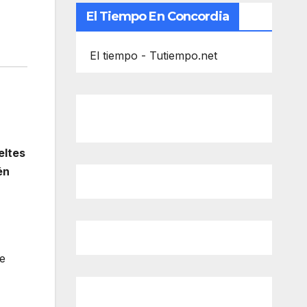
El Tiempo En Concordia
El tiempo - Tutiempo.net
eltes
én
se