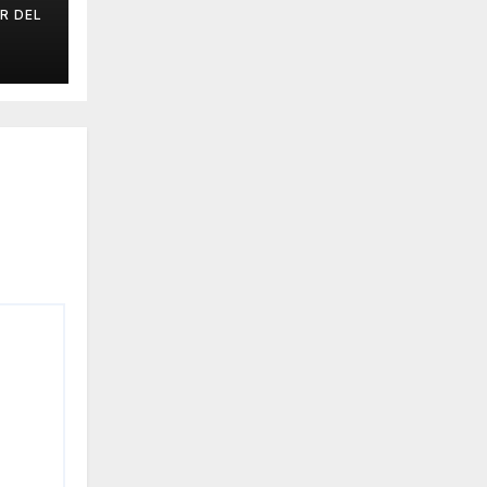
R DEL
IAL
E.