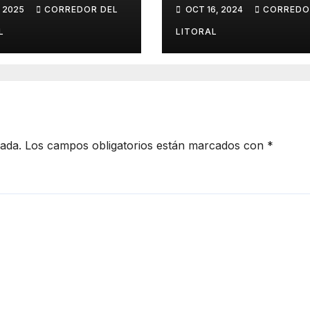
ecto innovador
VIVIR LA XXXI
, 2025
CORREDOR DEL
OCT 16, 2024
CORREDO
e el duelo y la
EDICIÓN DE LA
ura!
FIESTA PROVINC
L
LITORAL
DEL INMIGRANT
cada.
Los campos obligatorios están marcados con
*