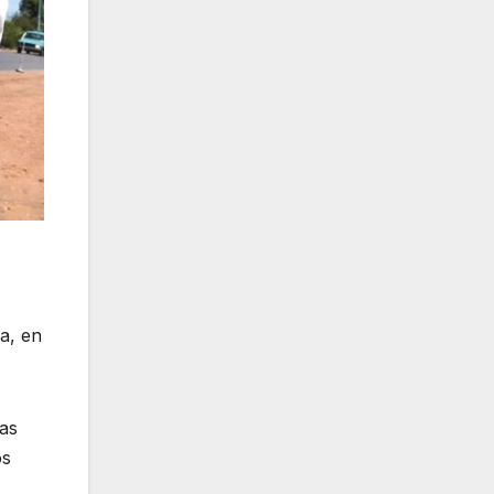
a, en
las
os