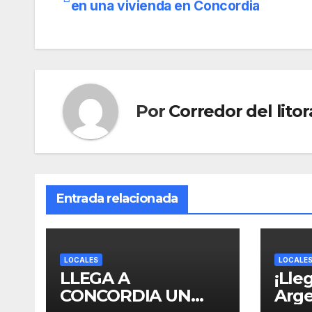
en una vivienda en Concordia
de
entradas
Por
Corredor del litor
Entrada relacionada
LOCALES
LOCALE
LLEGA A
¡Lleg
CONCORDIA UN
Arge