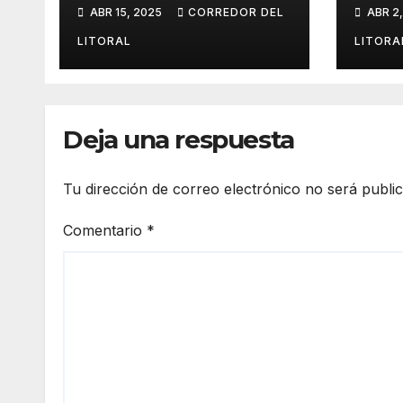
PROYECTO
proy
ABR 15, 2025
CORREDOR DEL
ABR 2
INNOVADOR SOBRE
sobr
EL DUELO Y LA
cult
LITORAL
LITORA
CULTURA.
Deja una respuesta
Tu dirección de correo electrónico no será publi
Comentario
*