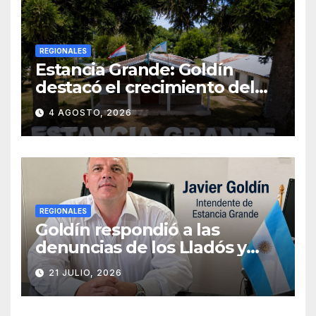
REGIONALES
Estancia Grande: Goldín
destacó el crecimiento del
municipio, anunció nuevas
4 AGOSTO, 2026
obras y defendió su gestión
frente a las críticas
REGIONALES
Goldín respondió a las
denuncias de los Lladós y
defendió la transparencia de
21 JULIO, 2026
su gestión