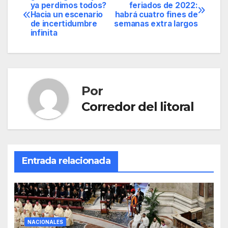
Navegación
ya perdimos todos?
feriados de 2022:
Hacia un escenario
habrá cuatro fines de
de
de incertidumbre
semanas extra largos
infinita
entradas
Por
Corredor del litoral
Entrada relacionada
NACIONALES