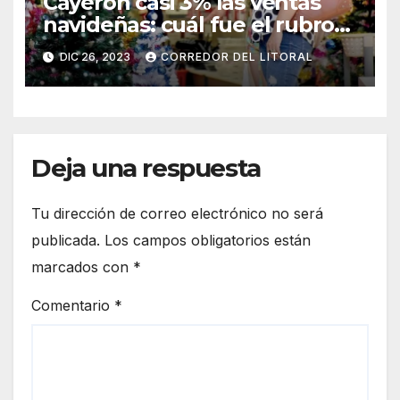
Cayeron casi 3% las ventas
navideñas: cuál fue el rubro
más afectado
DIC 26, 2023
CORREDOR DEL LITORAL
Deja una respuesta
Tu dirección de correo electrónico no será
publicada.
Los campos obligatorios están
marcados con
*
Comentario
*