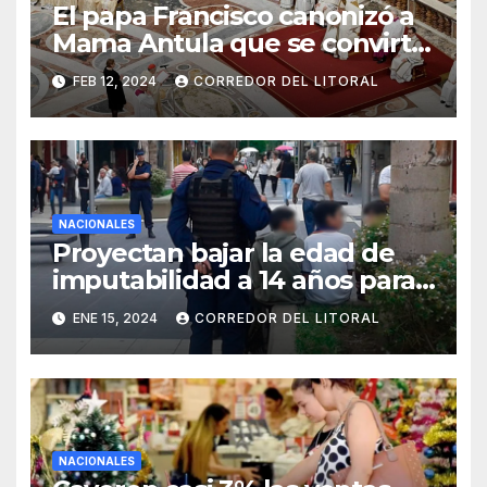
El papa Francisco canonizó a
Mama Antula que se convirtió
en la primera santa argentina
FEB 12, 2024
CORREDOR DEL LITORAL
NACIONALES
Proyectan bajar la edad de
imputabilidad a 14 años para
todo tipo de delitos
ENE 15, 2024
CORREDOR DEL LITORAL
NACIONALES