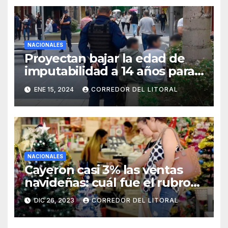
NACIONALES
Proyectan bajar la edad de
imputabilidad a 14 años para
todo tipo de delitos
ENE 15, 2024
CORREDOR DEL LITORAL
NACIONALES
Cayeron casi 3% las ventas
navideñas: cuál fue el rubro
más afectado
DIC 26, 2023
CORREDOR DEL LITORAL