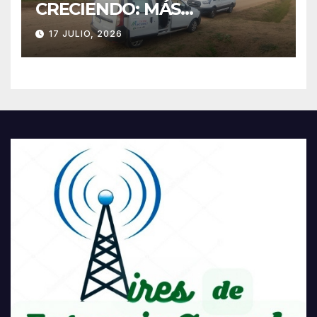
CRECIENDO: MÁS
CONECTIVIDAD Y UNA
17 JULIO, 2026
TRANSFORMACIÓN
HISTÓRICA PARA LA
COMUNIDAD