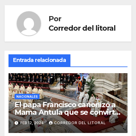
Por
Corredor del litoral
Entrada relacionada
NACIONALES
El papa Francisco canonizó a
Mama Antula que se convirtió
en la primera santa argentina
FEB 12, 2024
CORREDOR DEL LITORAL