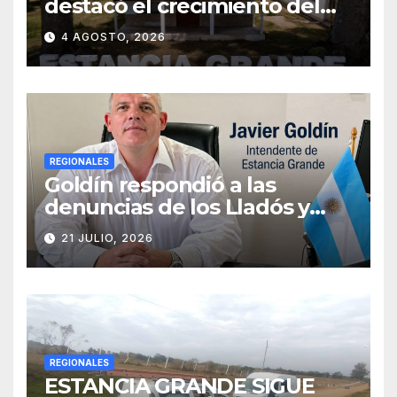
destacó el crecimiento del
municipio, anunció nuevas
4 AGOSTO, 2026
obras y defendió su gestión
frente a las críticas
REGIONALES
Goldín respondió a las
denuncias de los Lladós y
defendió la transparencia de
21 JULIO, 2026
su gestión
REGIONALES
ESTANCIA GRANDE SIGUE