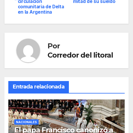
de
circulación
mitad de su sueldo
comunitaria de Delta
entradas
en la Argentina
Por
Corredor del litoral
Entrada relacionada
NACIONALES
El papa Francisco canonizó a