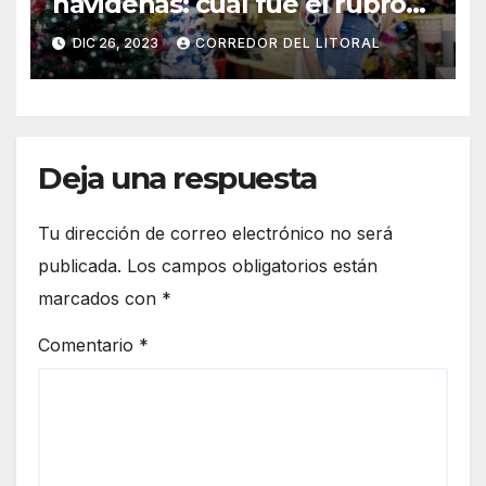
navideñas: cuál fue el rubro
más afectado
DIC 26, 2023
CORREDOR DEL LITORAL
Deja una respuesta
Tu dirección de correo electrónico no será
publicada.
Los campos obligatorios están
marcados con
*
Comentario
*