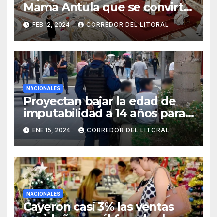
Mama Antula que se convirtió
en la primera santa argentina
FEB 12, 2024
CORREDOR DEL LITORAL
NACIONALES
Proyectan bajar la edad de
imputabilidad a 14 años para
todo tipo de delitos
ENE 15, 2024
CORREDOR DEL LITORAL
NACIONALES
Cayeron casi 3% las ventas