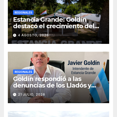
REGIONALES
Estancia Grande: Goldín
destacó el crecimiento del
municipio, anunció nuevas
4 AGOSTO, 2026
obras y defendió su gestión
frente a las críticas
REGIONALES
Goldín respondió a las
denuncias de los Lladós y
defendió la transparencia de
21 JULIO, 2026
su gestión