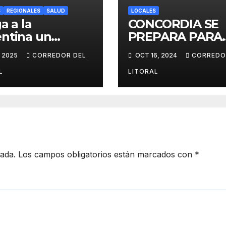
S
REGIONALES
SALUD
LOCALES
a a la
CONCORDIA SE
ntina un
PREPARA PARA
ecto innovador
VIVIR LA XXXI
, 2025
CORREDOR DEL
OCT 16, 2024
CORREDO
e el duelo y la
EDICIÓN DE LA
ura!
FIESTA PROVINC
L
LITORAL
DEL INMIGRANT
cada.
Los campos obligatorios están marcados con
*