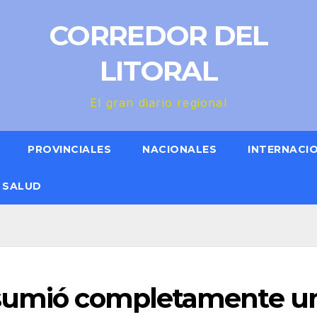
CORREDOR DEL
LITORAL
El gran diario regional
PROVINCIALES
NACIONALES
INTERNACI
SALUD
nsumió completamente u