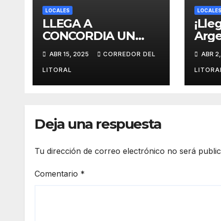
LOCALES
LOCALE
LLEGA A
¡Lleg
CONCORDIA UN
Arge
PROYECTO
proy
ABR 15, 2025
CORREDOR DEL
ABR 2
INNOVADOR SOBRE
sobr
EL DUELO Y LA
cult
LITORAL
LITORA
CULTURA.
Deja una respuesta
Tu dirección de correo electrónico no será publi
Comentario
*