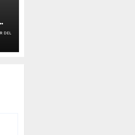
R DEL
IAL
E.