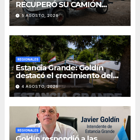
RECUPERÓ SU CAMIÓN
ATMOSFÉRICO Y MEJORARÁ
5 AGOSTO, 2026
EL SERVICIO DE
SANEAMIENTO PARA LOS
VECINOS
REGIONALES
Estancia Grande: Goldín
destacó el crecimiento del
municipio, anunció nuevas
4 AGOSTO, 2026
obras y defendió su gestión
frente a las críticas
REGIONALES
Goldín respondió a las