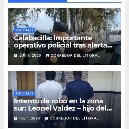
POLICIALES
Calabacilla: Importante
operativo policial tras alerta
de vecinos por movimientos
JUN 8, 2026
CORREDOR DEL LITORAL
sospechosos
POLICIALES
Intento de robo en la zona
sur: Leonel Valdez – hijo del
seudo periodista Jorge
FEB 4, 2026
CORREDOR DEL LITORAL
Valdez – por el delito de