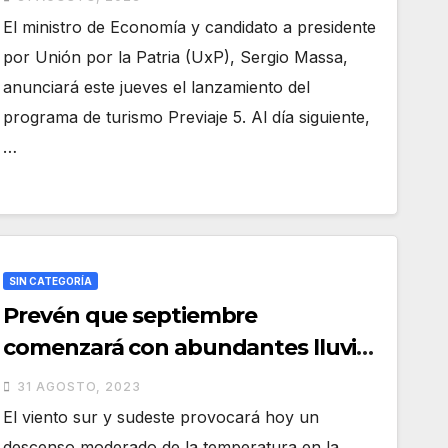
El ministro de Economía y candidato a presidente
por Unión por la Patria (UxP), Sergio Massa,
anunciará este jueves el lanzamiento del
programa de turismo Previaje 5. Al día siguiente,
…
SIN CATEGORÍA
Prevén que septiembre
comenzará con abundantes lluvias
y tormentas en Argentina
31 AGOSTO, 2023
El viento sur y sudeste provocará hoy un
descenso moderado de la temperatura en la