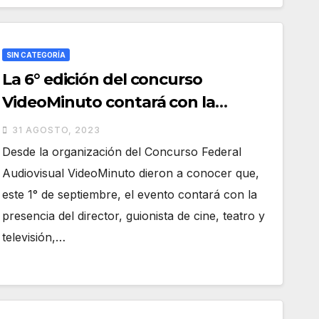
SIN CATEGORÍA
La 6° edición del concurso
VideoMinuto contará con la
presencia de un reconocido
31 AGOSTO, 2023
director y guionista
Desde la organización del Concurso Federal
Audiovisual VideoMinuto dieron a conocer que,
este 1° de septiembre, el evento contará con la
presencia del director, guionista de cine, teatro y
televisión,…