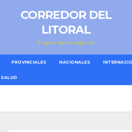
CORREDOR DEL
LITORAL
El gran diario regional
PROVINCIALES
NACIONALES
INTERNACI
SALUD