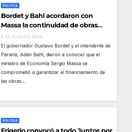
POLITICA
Bordet y Bahl acordaron con
Massa la continuidad de obras
viales financiadas por Nación
30 AGOSTO, 2023
El gobernador Gustavo Bordet y el intendente de
Paraná, Adán Bahl, dieron a conocer que el
ministro de Economía Sergio Massa se
comprometió a garantizar el financiamiento de
las obras…
POLITICA
Frigerio convocó a todo Juntos por