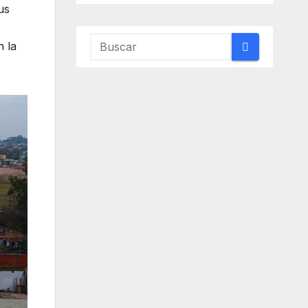
us
n la