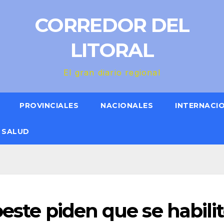
CORREDOR DEL
LITORAL
El gran diario regional
PROVINCIALES
NACIONALES
INTERNACI
SALUD
oeste piden que se habili