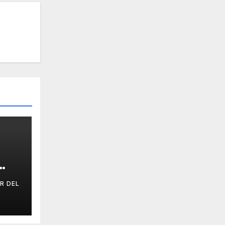
R DEL
IAL
E.