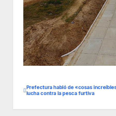
Prefectura habló de «cosas increíbles
Navegación
lucha contra la pesca furtiva
de
entradas