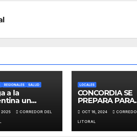
al
S
REGIONALES
SALUD
LOCALES
a a la
CONCORDIA SE
ntina un
PREPARA PARA
ecto innovador
VIVIR LA XXXI
, 2025
CORREDOR DEL
OCT 16, 2024
CORREDO
e el duelo y la
EDICIÓN DE LA
ura!
FIESTA PROVINC
L
LITORAL
DEL INMIGRANT