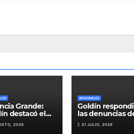
ALES
REGIONALES
ncia Grande:
Goldín respondi
ín destacó el
las denuncias de
imiento del
Lladós y defendi
OSTO, 2026
21 JULIO, 2026
cipio, anunció
transparencia d