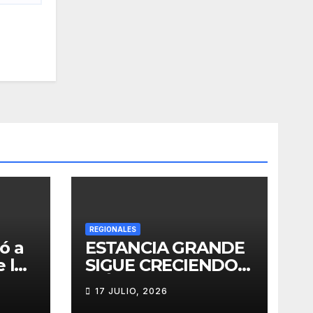
REGIONALES
ó a
ESTANCIA GRANDE
 los
SIGUE CRECIENDO:
ó la
MÁS
17 JULIO, 2026
e su
CONECTIVIDAD Y