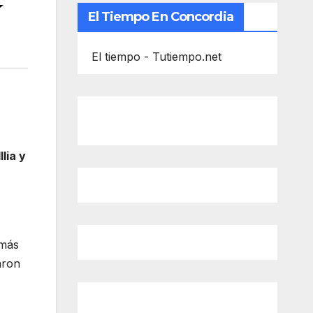
í
El Tiempo En Concordia
El tiempo - Tutiempo.net
lia y
 más
aron