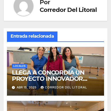
Por
Corredor Del Litoral
Entrada relacionada
LOCALES
LLEGA A CONCORDIA UN
PROYECTO INNOVADOR
SOBRE EL DUELO Y LA
ABR 15, 2025
CORREDOR DEL LITORAL
CULTURA.