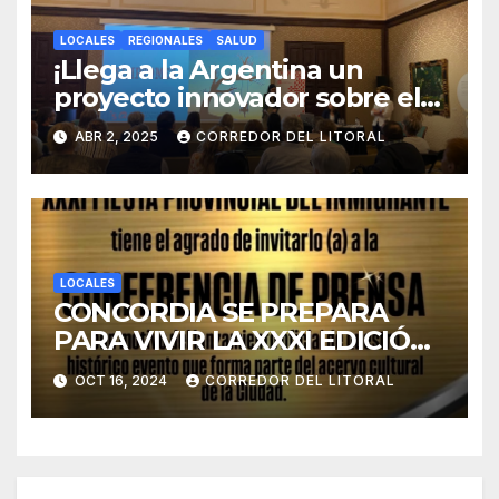
LOCALES
REGIONALES
SALUD
¡Llega a la Argentina un
proyecto innovador sobre el
duelo y la cultura!
ABR 2, 2025
CORREDOR DEL LITORAL
LOCALES
CONCORDIA SE PREPARA
PARA VIVIR LA XXXI EDICIÓN
DE LA FIESTA PROVINCIAL
OCT 16, 2024
CORREDOR DEL LITORAL
DEL INMIGRANTE.