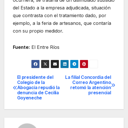
ocurriera, se trataría de un disimulado subsidio
del Estado a la empresa adjudicada, situación
que contrasta con el tratamiento dado, por
ejemplo, a la feria de artesanos, que contaría
con su propio medidor.
Fuente:
El Entre Ríos
El presidente del
La filial Concordia del
Navegación
Colegio de la
Correo Argentino
Abogacía repudió la
retomó la atención
de
denuncia de Cecilia
presencial
Goyeneche
entradas