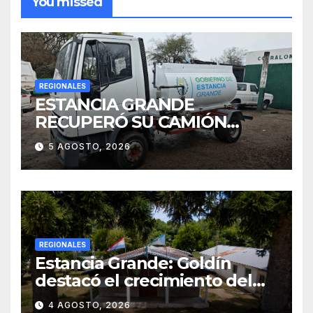
You missed
REGIONALES
ESTANCIA GRANDE
RECUPERÓ SU CAMIÓN
ATMOSFÉRICO Y MEJORARÁ
5 AGOSTO, 2026
EL SERVICIO DE
SANEAMIENTO PARA LOS
VECINOS
REGIONALES
Estancia Grande: Goldín
destacó el crecimiento del
municipio, anunció nuevas
4 AGOSTO, 2026