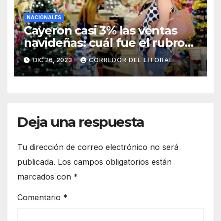
NACIONALES
Cayeron casi 3% las ventas
navideñas: cuál fue el rubro
más afectado
DIC 26, 2023
CORREDOR DEL LITORAL
Deja una respuesta
Tu dirección de correo electrónico no será
publicada.
Los campos obligatorios están
marcados con
*
Comentario
*