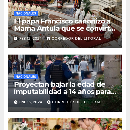
NACIONALES
El papa Francisco canonizó a
Mama Antula que se convirtió
en la primera santa argentina
FEB 12, 2024
CORREDOR DEL LITORAL
NACIONALES
Proyectan bajar la edad de
imputabilidad a 14 años para
todo tipo de delitos
ENE 15, 2024
CORREDOR DEL LITORAL