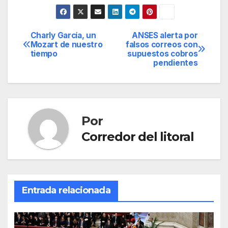
Charly García, un
ANSES alerta por
Navegación
Mozart de nuestro
falsos correos con
tiempo
supuestos cobros
de
pendientes
entradas
Por
Corredor del litoral
Entrada relacionada