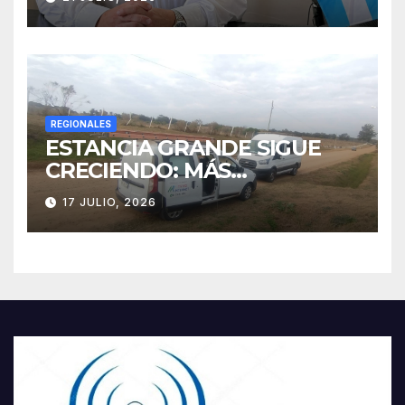
su gestión
REGIONALES
ESTANCIA GRANDE SIGUE
CRECIENDO: MÁS
CONECTIVIDAD Y UNA
17 JULIO, 2026
TRANSFORMACIÓN
HISTÓRICA PARA LA
COMUNIDAD