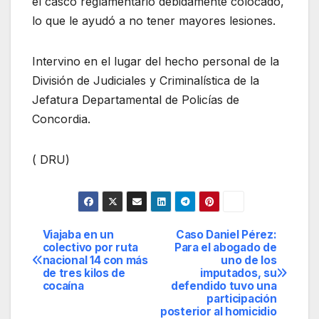
el casco reglamentario debidamente colocado,
lo que le ayudó a no tener mayores lesiones.
Intervino en el lugar del hecho personal de la
División de Judiciales y Criminalística de la
Jefatura Departamental de Policías de
Concordia.
( DRU)
Viajaba en un
Caso Daniel Pérez:
Navegación
colectivo por ruta
Para el abogado de
nacional 14 con más
uno de los
de
de tres kilos de
imputados, su
cocaína
defendido tuvo una
entradas
participación
posterior al homicidio