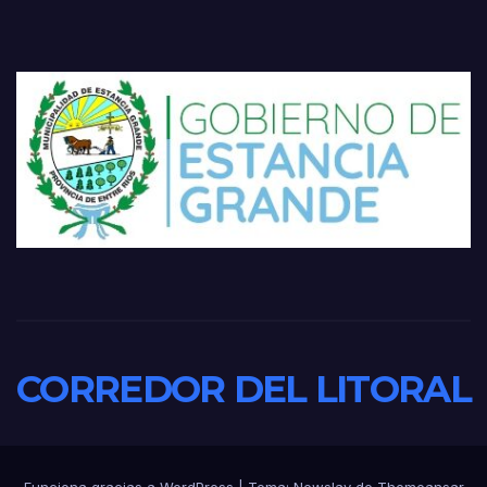
CORREDOR DEL LITORAL
Funciona gracias a WordPress
|
Tema:
Newslay
de
Themeansar