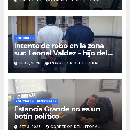
sospechosos
POLICIALES
Intento de robo en la zona
sur: Leonel Valdez – hijo del
seudo periodista Jorge
FEB 4, 2026
CORREDOR DEL LITORAL
Valdez – por el delito de
tentativa de robo
POLICIALES
REGIONALES
Estancia Grande no es un
botín político
SEP 3, 2025
CORREDOR DEL LITORAL