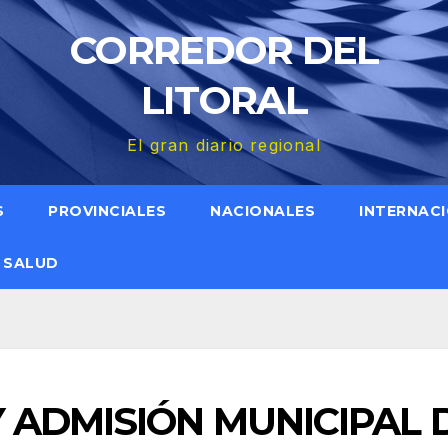
CORREDOR DEL
LITORAL
El gran diario regional
S
PROVINCIALES
NACIONALES
INTERNAC
SALUD
 ADMISIÓN MUNICIPAL 