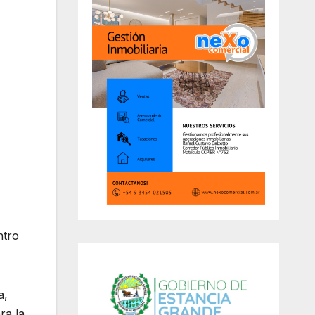
ntro
a,
ra la