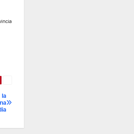
vincia
 la
una
dia