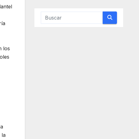
lantel
ría
n los
oles
da
 la