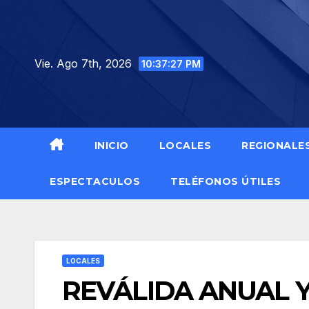
Saltar
al
contenido
Vie. Ago 7th, 2026
10:37:28 PM
INICIO
LOCALES
REGIONALE
ESPECTACULOS
TELÉFONOS ÚTILES
LOCALES
REVÁLIDA ANUAL Y