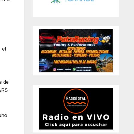
 el
s de
SARS
tuno