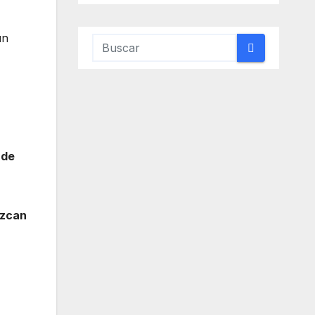
un
 de
uzcan