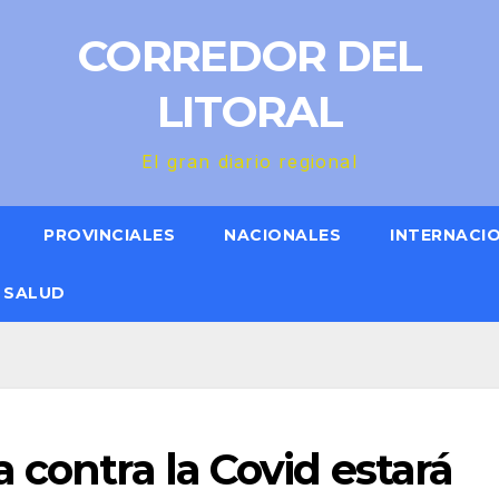
CORREDOR DEL
LITORAL
El gran diario regional
PROVINCIALES
NACIONALES
INTERNACI
SALUD
 contra la Covid estará