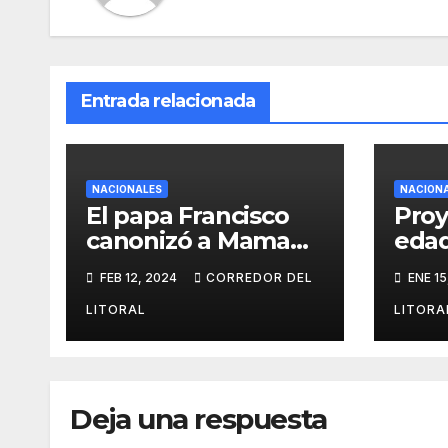
Entrada relacionada
NACIONALES
NACION
El papa Francisco
Proy
canonizó a Mama
eda
Antula que se
impu
FEB 12, 2024
CORREDOR DEL
ENE 15
convirtió en la
años
primera santa
de d
LITORAL
LITORA
argentina
Deja una respuesta