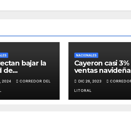
ALES
NACIONALES
ectan bajar la
Cayeron casi 3% 
d de
ventas navideña
tabilidad a 14
cuál fue el rubr
, 2024
CORREDOR DEL
DIC 26, 2023
CORREDOR
 para todo tipo
más afectado
elitos
L
LITORAL