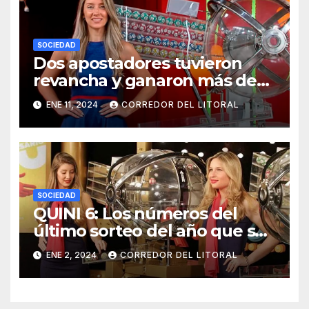
SOCIEDAD
Dos apostadores tuvieron
revancha y ganaron más de
$1.041.000.000 en el Quini 6
ENE 11, 2024
CORREDOR DEL LITORAL
SOCIEDAD
QUINI 6: Los números del
último sorteo del año que se
fue
ENE 2, 2024
CORREDOR DEL LITORAL