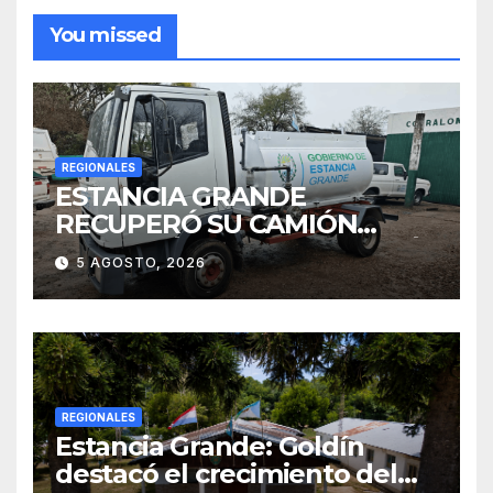
You missed
REGIONALES
ESTANCIA GRANDE
RECUPERÓ SU CAMIÓN
ATMOSFÉRICO Y MEJORARÁ
5 AGOSTO, 2026
EL SERVICIO DE
SANEAMIENTO PARA LOS
VECINOS
REGIONALES
Estancia Grande: Goldín
destacó el crecimiento del