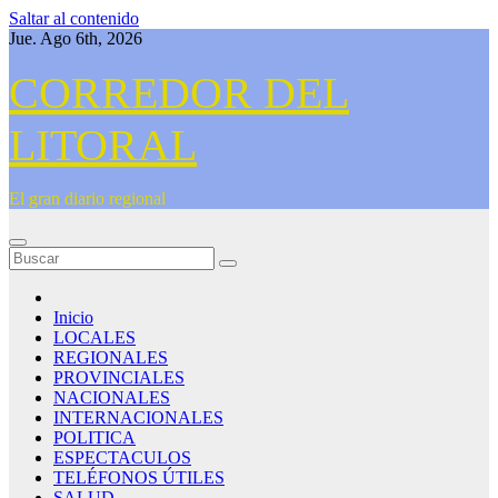
Saltar al contenido
Jue. Ago 6th, 2026
CORREDOR DEL
LITORAL
El gran diario regional
Inicio
LOCALES
REGIONALES
PROVINCIALES
NACIONALES
INTERNACIONALES
POLITICA
ESPECTACULOS
TELÉFONOS ÚTILES
SALUD