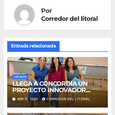
Por
Corredor del litoral
Entrada relacionada
LOCALES
LLEGA A CONCORDIA UN
PROYECTO INNOVADOR
SOBRE EL DUELO Y LA
ABR 15, 2025
CORREDOR DEL LITORAL
CULTURA.