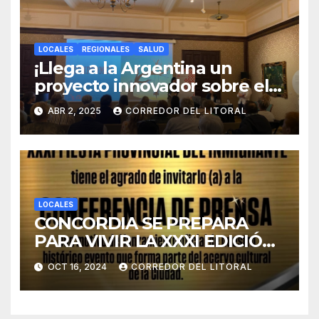
LOCALES
REGIONALES
SALUD
¡Llega a la Argentina un
proyecto innovador sobre el
duelo y la cultura!
ABR 2, 2025
CORREDOR DEL LITORAL
LOCALES
CONCORDIA SE PREPARA
PARA VIVIR LA XXXI EDICIÓN
DE LA FIESTA PROVINCIAL
OCT 16, 2024
CORREDOR DEL LITORAL
DEL INMIGRANTE.