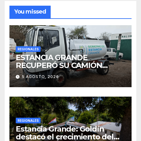
You missed
REGIONALES
ESTANCIA GRANDE
RECUPERÓ SU CAMIÓN
ATMOSFÉRICO Y MEJORARÁ
5 AGOSTO, 2026
EL SERVICIO DE
SANEAMIENTO PARA LOS
VECINOS
REGIONALES
Estancia Grande: Goldín
destacó el crecimiento del