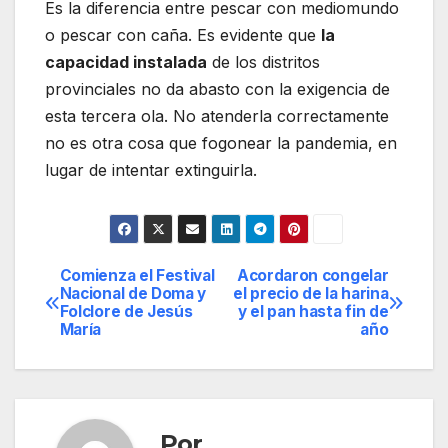
Es la diferencia entre pescar con mediomundo
o pescar con caña. Es evidente que
la
capacidad instalada
de los distritos
provinciales no da abasto con la exigencia de
esta tercera ola. No atenderla correctamente
no es otra cosa que fogonear la pandemia, en
lugar de intentar extinguirla.
Comienza el Festival
Acordaron congelar
Navegación
Nacional de Doma y
el precio de la harina
Folclore de Jesús
y el pan hasta fin de
de
María
año
entradas
Por