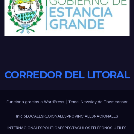
CORREDOR DEL LITORAL
Funciona gracias a WordPress
|
Tema:
Newslay
de
Themeansar
Inicio
LOCALES
REGIONALES
PROVINCIALES
NACIONALES
INTERNACIONALES
POLITICA
ESPECTACULOS
TELÉFONOS ÚTILES