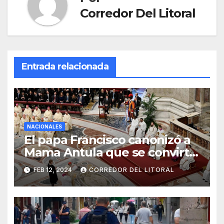
Corredor Del Litoral
Entrada relacionada
NACIONALES
El papa Francisco canonizó a
Mama Antula que se convirtió
en la primera santa argentina
FEB 12, 2024
CORREDOR DEL LITORAL