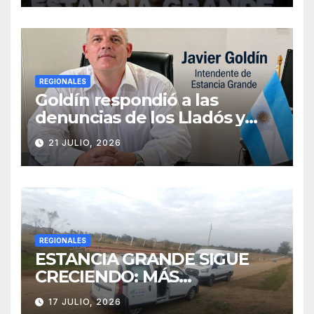
frente a las críticas
REGIONALES
Goldín respondió a las
denuncias de los Lladós y
defendió la transparencia de
21 JULIO, 2026
su gestión
REGIONALES
ESTANCIA GRANDE SIGUE
CRECIENDO: MÁS
CONECTIVIDAD Y UNA
17 JULIO, 2026
TRANSFORMACIÓN