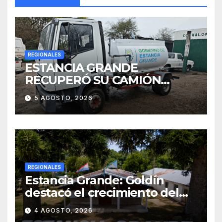
REGIONALES
ESTANCIA GRANDE
RECUPERÓ SU CAMIÓN
ATMOSFÉRICO Y MEJORARÁ
5 AGOSTO, 2026
EL SERVICIO DE
SANEAMIENTO PARA LOS
VECINOS
REGIONALES
Estancia Grande: Goldín
destacó el crecimiento del
municipio, anunció nuevas
4 AGOSTO, 2026
obras y defendió su gestión