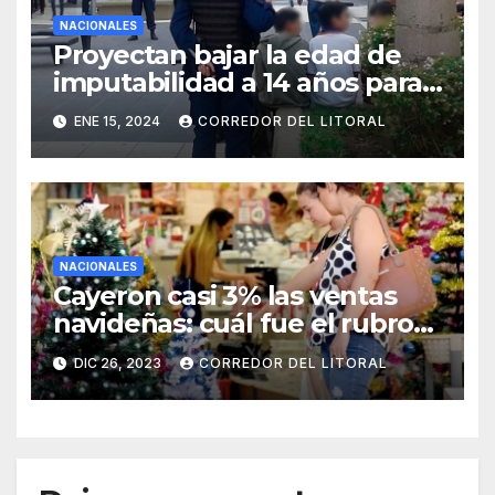
NACIONALES
Proyectan bajar la edad de
imputabilidad a 14 años para
todo tipo de delitos
ENE 15, 2024
CORREDOR DEL LITORAL
NACIONALES
Cayeron casi 3% las ventas
navideñas: cuál fue el rubro
más afectado
DIC 26, 2023
CORREDOR DEL LITORAL