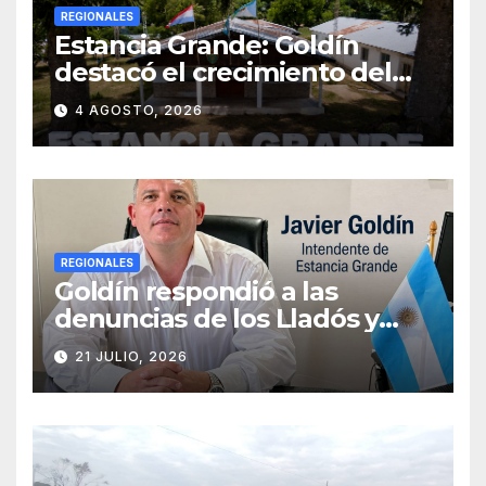
REGIONALES
Estancia Grande: Goldín
destacó el crecimiento del
municipio, anunció nuevas
4 AGOSTO, 2026
obras y defendió su gestión
frente a las críticas
REGIONALES
Goldín respondió a las
denuncias de los Lladós y
defendió la transparencia de
21 JULIO, 2026
su gestión