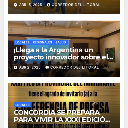
SOBRE EL DUELO Y LA
ABR 15, 2025
CORREDOR DEL LITORAL
CULTURA.
LOCALES
REGIONALES
SALUD
¡Llega a la Argentina un
proyecto innovador sobre el
duelo y la cultura!
ABR 2, 2025
CORREDOR DEL LITORAL
LOCALES
CONCORDIA SE PREPARA
PARA VIVIR LA XXXI EDICIÓN
DE LA FIESTA PROVINCIAL