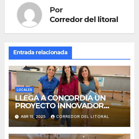
Por
Corredor del litoral
Entrada relacionada
LOCALES
LLEGA A CONCORDIA UN
PROYECTO INNOVADOR
SOBRE EL DUELO Y LA
ABR 15, 2025
CORREDOR DEL LITORAL
CULTURA.