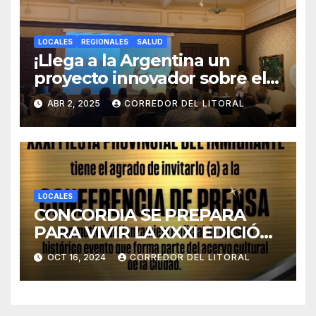
LOCALES
REGIONALES
SALUD
¡Llega a la Argentina un
proyecto innovador sobre el
duelo y la cultura!
ABR 2, 2025
CORREDOR DEL LITORAL
LOCALES
CONCORDIA SE PREPARA
PARA VIVIR LA XXXI EDICIÓN
DE LA FIESTA PROVINCIAL
OCT 16, 2024
CORREDOR DEL LITORAL
DEL INMIGRANTE.