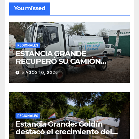
You missed
REGIONALES
ESTANCIA GRANDE
RECUPERÓ SU CAMIÓN
ATMOSFÉRICO Y MEJORARÁ
5 AGOSTO, 2026
EL SERVICIO DE
SANEAMIENTO PARA LOS
VECINOS
REGIONALES
Estancia Grande: Goldín
destacó el crecimiento del