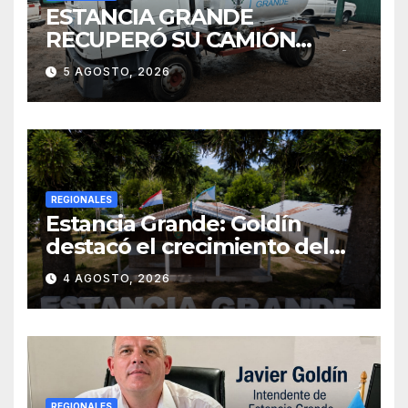
ESTANCIA GRANDE
RECUPERÓ SU CAMIÓN
ATMOSFÉRICO Y MEJORARÁ
5 AGOSTO, 2026
EL SERVICIO DE
SANEAMIENTO PARA LOS
VECINOS
REGIONALES
Estancia Grande: Goldín
destacó el crecimiento del
municipio, anunció nuevas
4 AGOSTO, 2026
obras y defendió su gestión
frente a las críticas
REGIONALES