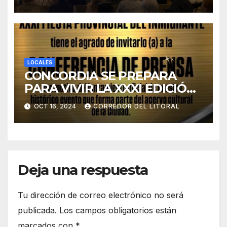
LOCALES
CONCORDIA SE PREPARA
PARA VIVIR LA XXXI EDICIÓN
DE LA FIESTA PROVINCIAL
OCT 16, 2024
CORREDOR DEL LITORAL
DEL INMIGRANTE.
Deja una respuesta
Tu dirección de correo electrónico no será
publicada.
Los campos obligatorios están
marcados con
*