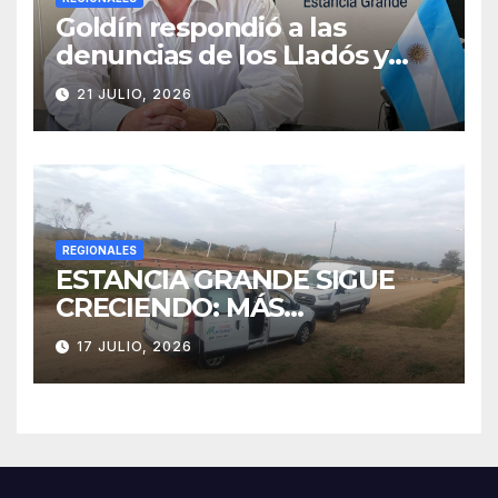
Goldín respondió a las
denuncias de los Lladós y
defendió la transparencia de
21 JULIO, 2026
su gestión
REGIONALES
ESTANCIA GRANDE SIGUE
CRECIENDO: MÁS
CONECTIVIDAD Y UNA
17 JULIO, 2026
TRANSFORMACIÓN
HISTÓRICA PARA LA
COMUNIDAD