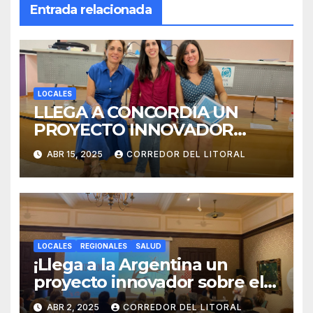
Entrada relacionada
LOCALES
LLEGA A CONCORDIA UN
PROYECTO INNOVADOR
SOBRE EL DUELO Y LA
ABR 15, 2025
CORREDOR DEL LITORAL
CULTURA.
LOCALES
REGIONALES
SALUD
¡Llega a la Argentina un
proyecto innovador sobre el
duelo y la cultura!
ABR 2, 2025
CORREDOR DEL LITORAL