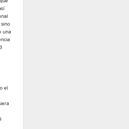
 que
sí
onal
 sino
o una
encia
3
o el
siera
é