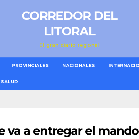
CORREDOR DEL
LITORAL
El gran diario regional
PROVINCIALES
NACIONALES
INTERNACI
SALUD
le va a entregar el mando