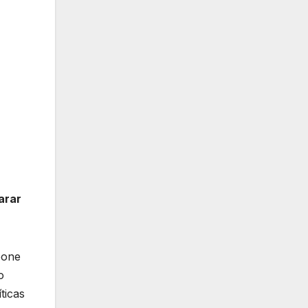
arar
pone
o
ticas