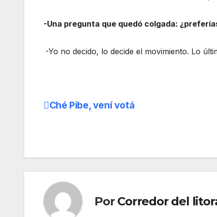
-Una pregunta que quedó colgada: ¿prefería
-Yo no decido, lo decide el movimiento. Lo úl
Ché Pibe, vení votá
Navegación
de
entradas
Por
Corredor del litor