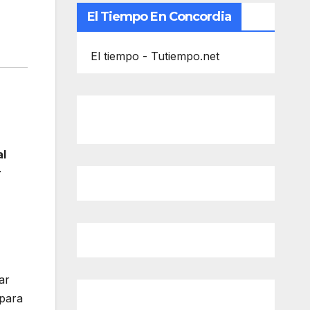
El Tiempo En Concordia
El tiempo - Tutiempo.net
al
r
ar
 para