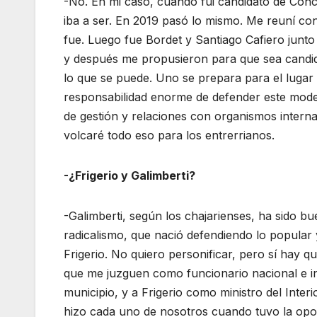
-No. En mi caso, cuando fui candidato de Conc
iba a ser. En 2019 pasó lo mismo. Me reuní con
fue. Luego fue Bordet y Santiago Cafiero junt
y después me propusieron para que sea candidat
lo que se puede. Uno se prepara para el luga
responsabilidad enorme de defender este model
de gestión y relaciones con organismos interna
volcaré todo eso para los entrerrianos.
-¿Frigerio y Galimberti?
-Galimberti, según los chajarienses, ha sido b
radicalismo, que nació defendiendo lo popular 
Frigerio. No quiero personificar, pero sí hay 
que me juzguen como funcionario nacional e in
municipio, y a Frigerio como ministro del Inter
hizo cada uno de nosotros cuando tuvo la opo