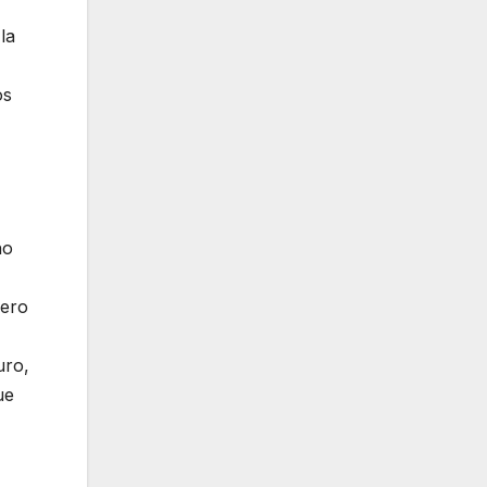
la
os
ho
pero
uro,
ue