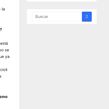
 la
?
 está
so se
ue ya
cioli
s
ismo