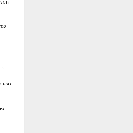
 son
cas
 o
r eso
os