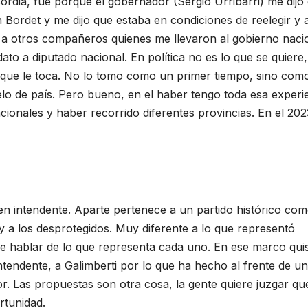
ordia, fue porque el gobernador (Sergio Urribarri) me dijo
 Bordet y me dijo que estaba en condiciones de reelegir y a
o a otros compañeros quienes me llevaron al gobierno naci
o a diputado nacional. En política no es lo que se quiere,
r que le toca. No lo tomo como un primer tiempo, sino com
o de país. Pero bueno, en el haber tengo toda esa experi
cionales y haber recorrido diferentes provincias. En el 202
uen intendente. Aparte pertenece a un partido histórico com
y a los desprotegidos. Muy diferente a lo que representó
que hablar de lo que representa cada uno. En ese marco qui
tendente, a Galimberti por lo que ha hecho al frente de un
ior. Las propuestas son otra cosa, la gente quiere juzgar qu
rtunidad.