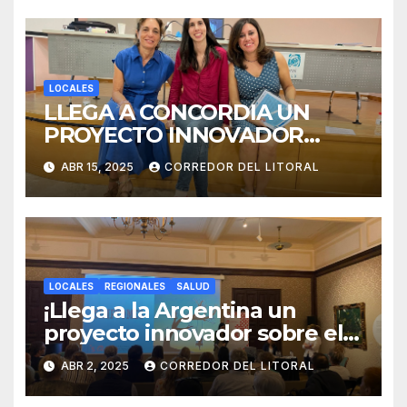
LOCALES
LLEGA A CONCORDIA UN
PROYECTO INNOVADOR
SOBRE EL DUELO Y LA
ABR 15, 2025
CORREDOR DEL LITORAL
CULTURA.
LOCALES
REGIONALES
SALUD
¡Llega a la Argentina un
proyecto innovador sobre el
duelo y la cultura!
ABR 2, 2025
CORREDOR DEL LITORAL