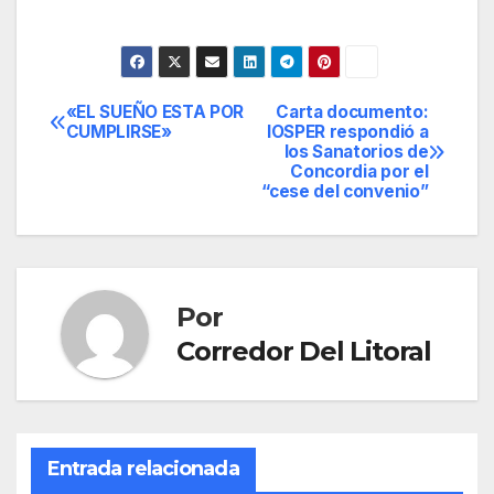
«EL SUEÑO ESTA POR
Carta documento:
Navegación
CUMPLIRSE»
IOSPER respondió a
los Sanatorios de
de
Concordia por el
“cese del convenio”
entradas
Por
Corredor Del Litoral
Entrada relacionada