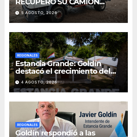
RECUPERÓ SU CAMIÓN
ATMOSFÉRICO Y MEJORARÁ
5 AGOSTO, 2026
EL SERVICIO DE
SANEAMIENTO PARA LOS
VECINOS
REGIONALES
Estancia Grande: Goldín
destacó el crecimiento del
municipio, anunció nuevas
4 AGOSTO, 2026
obras y defendió su gestión
frente a las críticas
REGIONALES
Goldín respondió a las