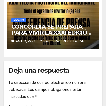
LOCALES
CONCORDIA SE PREPARA
PARA VIVIR LA XXXI EDICIÓN
DE LA FIESTA PROVINCIAL
OCT 16, 2024
CORREDOR DEL LITORAL
DEL INMIGRANTE.
Deja una respuesta
Tu dirección de correo electrónico no será
publicada.
Los campos obligatorios están
marcados con
*