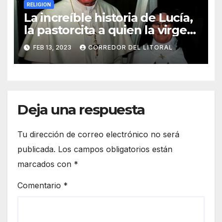
RELIGION
La increíble historia de Lucía,
la pastorcita a quien la virgen
de Fátima le reveló sus tres
FEB 13, 2023
CORREDOR DEL LITORAL
terribles profecías
Deja una respuesta
Tu dirección de correo electrónico no será
publicada.
Los campos obligatorios están
marcados con
*
Comentario
*