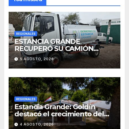
REGIONALES
ESTANCIA GRANDE
RECUPERÓ SU CAMIÓN
ATMOSFÉRICO Y MEJORARÁ
5 AGOSTO, 2026
EL SERVICIO DE
SANEAMIENTO PARA LOS
VECINOS
REGIONALES
Estancia Grande: Goldín
destacó el crecimiento del
municipio, anunció nuevas
4 AGOSTO, 2026
obras y defendió su gestión