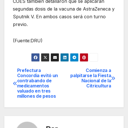
COES también detallaron que se aplicarán
segundas dosis de la vacuna de AstraZeneca y
Sputnik V. En ambos casos será con turno
previo.
(Fuente:DRU)
Prefectura
Comienza a
Navegación
Concordia evitó un
palpitarse la Fiesta
contrabando de
Nacional de la
de
medicamentos
Citricultura
valuado en tres
entradas
millones de pesos