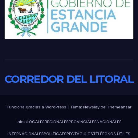
CORREDOR DEL LITORAL
Funciona gracias a WordPress
|
Tema:
Newslay
de
Themeansar
Inicio
LOCALES
REGIONALES
PROVINCIALES
NACIONALES
INTERNACIONALES
POLITICA
ESPECTACULOS
TELÉFONOS ÚTILES