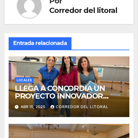
Por
Corredor del litoral
Entrada relacionada
LOCALES
LLEGA A CONCORDIA UN
PROYECTO INNOVADOR
SOBRE EL DUELO Y LA
ABR 15, 2025
CORREDOR DEL LITORAL
CULTURA.