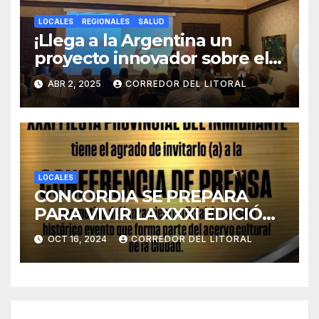
LOCALES
REGIONALES
SALUD
¡Llega a la Argentina un
proyecto innovador sobre el
duelo y la cultura!
ABR 2, 2025
CORREDOR DEL LITORAL
LOCALES
CONCORDIA SE PREPARA
PARA VIVIR LA XXXI EDICIÓN
DE LA FIESTA PROVINCIAL
OCT 16, 2024
CORREDOR DEL LITORAL
DEL INMIGRANTE.