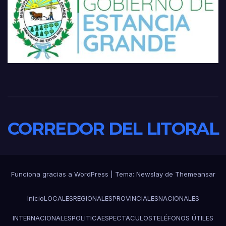
CORREDOR DEL LITORAL
Funciona gracias a WordPress
|
Tema:
Newslay
de
Themeansar
Inicio
LOCALES
REGIONALES
PROVINCIALES
NACIONALES
INTERNACIONALES
POLITICA
ESPECTACULOS
TELÉFONOS ÚTILES