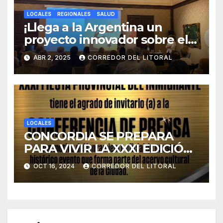
LOCALES
REGIONALES
SALUD
¡Llega a la Argentina un
proyecto innovador sobre el
duelo y la cultura!
ABR 2, 2025
CORREDOR DEL LITORAL
LOCALES
CONCORDIA SE PREPARA
PARA VIVIR LA XXXI EDICIÓN
DE LA FIESTA PROVINCIAL
OCT 16, 2024
CORREDOR DEL LITORAL
DEL INMIGRANTE.