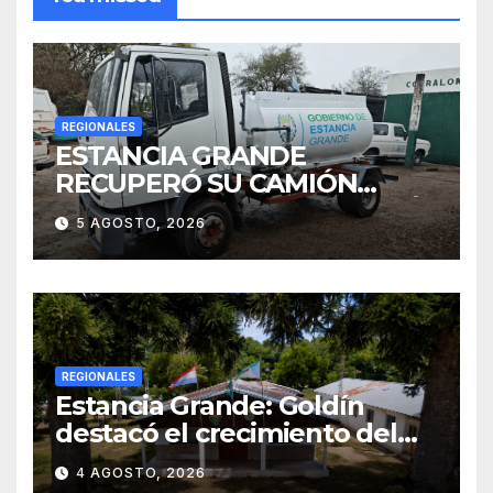
REGIONALES
ESTANCIA GRANDE
RECUPERÓ SU CAMIÓN
ATMOSFÉRICO Y MEJORARÁ
5 AGOSTO, 2026
EL SERVICIO DE
SANEAMIENTO PARA LOS
VECINOS
REGIONALES
Estancia Grande: Goldín
destacó el crecimiento del
municipio, anunció nuevas
4 AGOSTO, 2026
obras y defendió su gestión