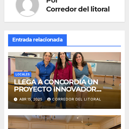
Por
Corredor del litoral
Entrada relacionada
LOCALES
LLEGA A CONCORDIA UN
PROYECTO INNOVADOR
SOBRE EL DUELO Y LA
ABR 15, 2025
CORREDOR DEL LITORAL
CULTURA.