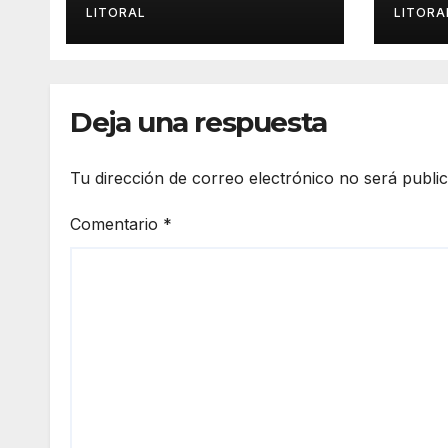
EL DUELO Y LA
cult
LITORAL
LITORA
CULTURA.
Deja una respuesta
Tu dirección de correo electrónico no será publi
Comentario
*