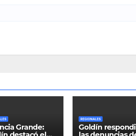
ALES
REGIONALES
ncia Grande:
Goldín respondi
ín destacó el
las denuncias de