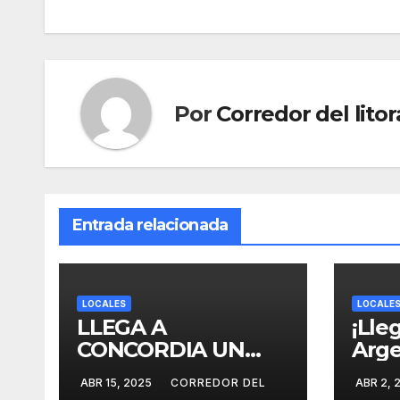
de
entradas
Por
Corredor del litor
Entrada relacionada
LOCALES
LOCALE
LLEGA A
¡Lleg
CONCORDIA UN
Arge
PROYECTO
proy
ABR 15, 2025
CORREDOR DEL
ABR 2, 
INNOVADOR SOBRE
sobr