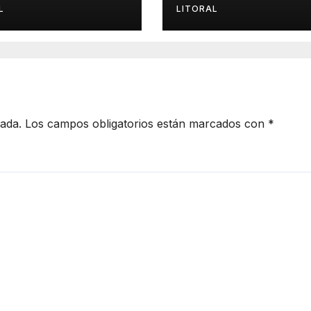
ura!
FIESTA PROVINC
L
LITORAL
DEL INMIGRANT
cada.
Los campos obligatorios están marcados con
*