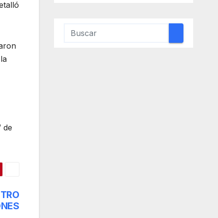
etalló
iaron
la
” de
NTRO
ONES