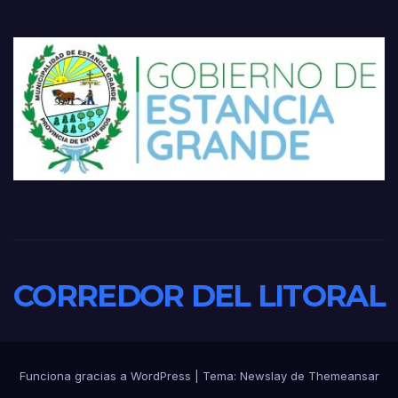
CORREDOR DEL LITORAL
Funciona gracias a WordPress
|
Tema:
Newslay
de
Themeansar