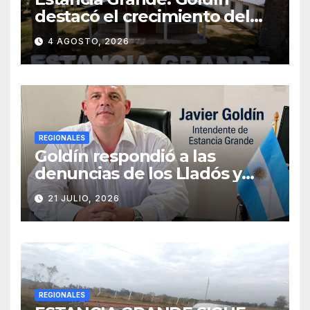
destacó el crecimiento del
municipio, anunció nuevas
4 AGOSTO, 2026
obras y defendió su gestión
frente a las críticas
REGIONALES
Goldín respondió a las
denuncias de los Lladós y
defendió la transparencia de
21 JULIO, 2026
su gestión
REGIONALES