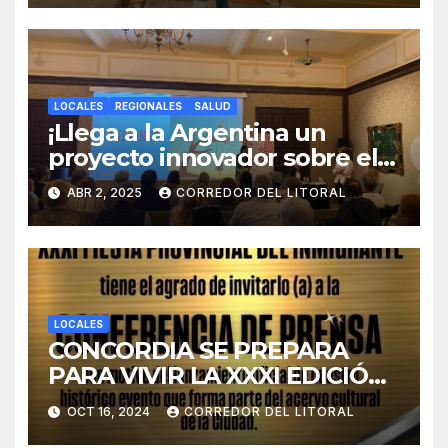
LOCALES
REGIONALES
SALUD
¡Llega a la Argentina un
proyecto innovador sobre el
duelo y la cultura!
ABR 2, 2025
CORREDOR DEL LITORAL
LOCALES
CONCORDIA SE PREPARA
PARA VIVIR LA XXXI EDICIÓN
DE LA FIESTA PROVINCIAL
OCT 16, 2024
CORREDOR DEL LITORAL
DEL INMIGRANTE.