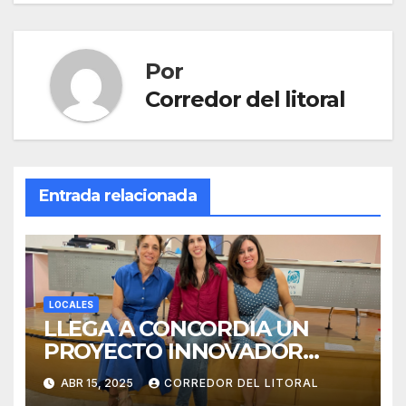
Por
Corredor del litoral
Entrada relacionada
LOCALES
LLEGA A CONCORDIA UN
PROYECTO INNOVADOR
SOBRE EL DUELO Y LA
ABR 15, 2025
CORREDOR DEL LITORAL
CULTURA.