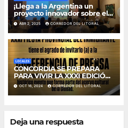
¡Llega a la Argentina un
proyecto innovador sobre el
duelo y la cultura!
ABR 2, 2025
CORREDOR DEL LITORAL
LOCALES
CONCORDIA SE PREPARA
PARA VIVIR LA XXXI EDICIÓN
DE LA FIESTA PROVINCIAL
OCT 16, 2024
CORREDOR DEL LITORAL
DEL INMIGRANTE.
Deja una respuesta