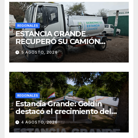
REGIONALES
ESTANCIA GRANDE
RECUPERÓ SU CAMIÓN
ATMOSFÉRICO Y MEJORARÁ
5 AGOSTO, 2026
EL SERVICIO DE
SANEAMIENTO PARA LOS
VECINOS
REGIONALES
Estancia Grande: Goldín
destacó el crecimiento del
municipio, anunció nuevas
4 AGOSTO, 2026
obras y defendió su gestión
frente a las críticas