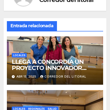
Entrada relacionada
LOCALES
LLEGA A CONCORDIA UN
PROYECTO INNOVADOR
SOBRE EL DUELO Y LA
ABR 15, 2025
CORREDOR DEL LITORAL
CULTURA.
LOCALES
REGIONALES
SALUD