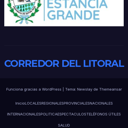
CORREDOR DEL LITORAL
Funciona gracias a WordPress
|
Tema:
Newslay
de
Themeansar
Inicio
LOCALES
REGIONALES
PROVINCIALES
NACIONALES
INTERNACIONALES
POLITICA
ESPECTACULOS
TELÉFONOS ÚTILES
SALUD