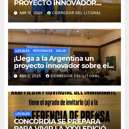
PROYECTO INNOVADOR
SOBRE EL DUELO Y LA
ABR 15, 2025
CORREDOR DEL LITORAL
CULTURA.
LOCALES
REGIONALES
SALUD
¡Llega a la Argentina un
proyecto innovador sobre el
duelo y la cultura!
ABR 2, 2025
CORREDOR DEL LITORAL
LOCALES
CONCORDIA SE PREPARA
PARA VIVIR LA XXXI EDICIÓN