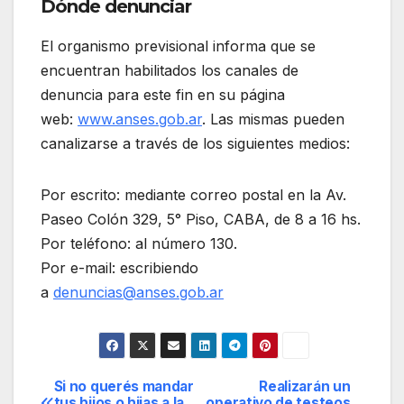
Dónde denunciar
El organismo previsional informa que se
encuentran habilitados los canales de
denuncia para este fin en su página
web:
www.anses.gob.ar
. Las mismas pueden
canalizarse a través de los siguientes medios:
Por escrito: mediante correo postal en la Av.
Paseo Colón 329, 5° Piso, CABA, de 8 a 16 hs.
Por teléfono: al número 130.
Por e-mail: escribiendo
a
denuncias@anses.gob.ar
Si no querés mandar
Realizarán un
Navegación
tus hijos o hijas a la
operativo de testeos