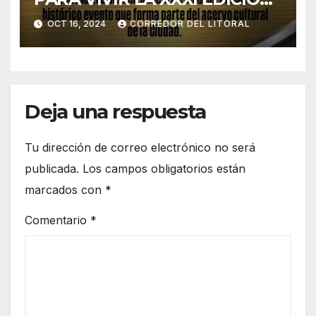
DE LA FIESTA PROVINCIAL
OCT 16, 2024
CORREDOR DEL LITORAL
DEL INMIGRANTE.
Deja una respuesta
Tu dirección de correo electrónico no será
publicada.
Los campos obligatorios están
marcados con
*
Comentario
*