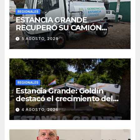
REGIONALES
ESTANCIA GRANDE
RECUPERÓ SU CAMIÓN
ATMOSFÉRICO Y MEJORARÁ
5 AGOSTO, 2026
EL SERVICIO DE
SANEAMIENTO PARA LOS
VECINOS
REGIONALES
Estancia Grande: Goldín
destacó el crecimiento del
municipio, anunció nuevas
4 AGOSTO, 2026
obras y defendió su gestión
frente a las críticas