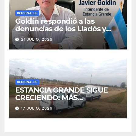
REGIONALES
Goldín respondió a las
denuncias de los Lladós y
defendió la transparencia de
21 JULIO, 2026
su gestión
REGIONALES
ESTANCIA GRANDE SIGUE
CRECIENDO: MÁS
CONECTIVIDAD Y UNA
17 JULIO, 2026
TRANSFORMACIÓN
HISTÓRICA PARA LA
COMUNIDAD