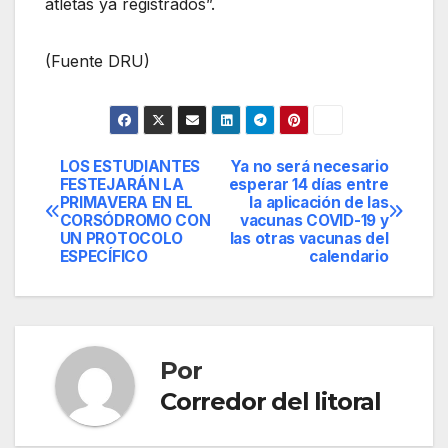
atletas ya registrados”.
(Fuente DRU)
LOS ESTUDIANTES
Ya no será necesario
Navegación
FESTEJARÁN LA
esperar 14 días entre
PRIMAVERA EN EL
la aplicación de las
de
CORSÓDROMO CON
vacunas COVID-19 y
UN PROTOCOLO
las otras vacunas del
entradas
ESPECÍFICO
calendario
Por
Corredor del litoral