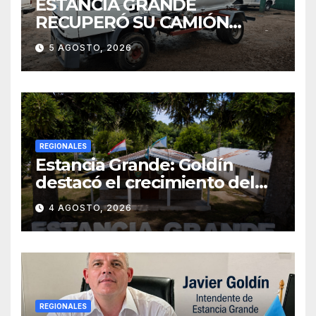
ESTANCIA GRANDE
RECUPERÓ SU CAMIÓN
ATMOSFÉRICO Y MEJORARÁ
5 AGOSTO, 2026
EL SERVICIO DE
SANEAMIENTO PARA LOS
VECINOS
REGIONALES
Estancia Grande: Goldín
destacó el crecimiento del
municipio, anunció nuevas
4 AGOSTO, 2026
obras y defendió su gestión
frente a las críticas
REGIONALES