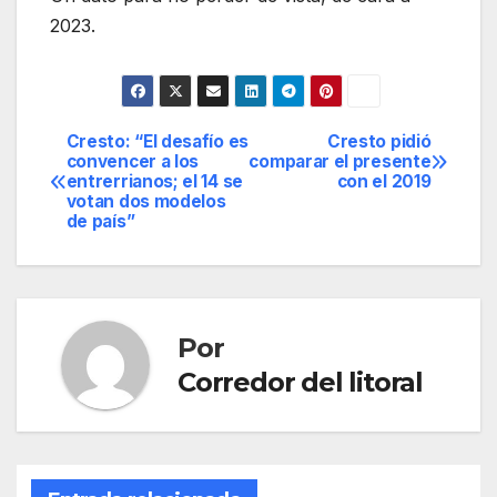
2023.
Cresto: “El desafío es
Cresto pidió
Navegación
convencer a los
comparar el presente
entrerrianos; el 14 se
con el 2019
de
votan dos modelos
de país”
entradas
Por
Corredor del litoral