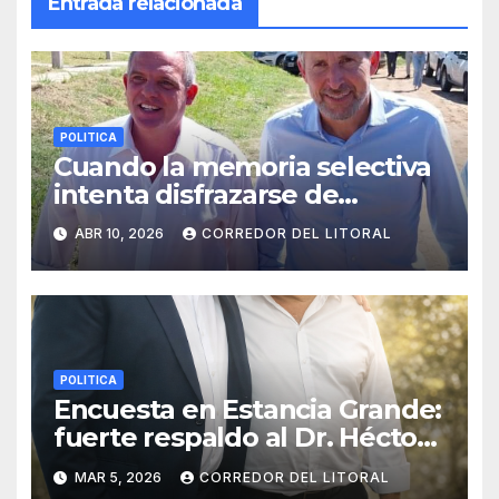
Entrada relacionada
POLITICA
Cuando la memoria selectiva
intenta disfrazarse de
denuncia
ABR 10, 2026
CORREDOR DEL LITORAL
POLITICA
Encuesta en Estancia Grande:
fuerte respaldo al Dr. Héctor
Mendieta como posible
MAR 5, 2026
CORREDOR DEL LITORAL
candidato a intendente.