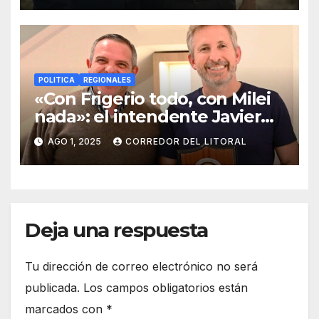
POLITICA
REGIONALES
«Con Frigerio todo, con Milei
nada»: el intendente Javier
Goldín marca su límite
AGO 1, 2025
CORREDOR DEL LITORAL
político»
Deja una respuesta
Tu dirección de correo electrónico no será
publicada.
Los campos obligatorios están
marcados con
*