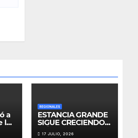
REGIONALES
ó a
ESTANCIA GRANDE
 los
SIGUE CRECIENDO:
ó la
MÁS
17 JULIO, 2026
e su
CONECTIVIDAD Y