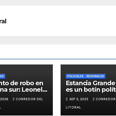
ral
LES
POLICIALES
REGIONALES
nto de robo en
Estancia Grande
ona sur: Leonel
es un botín polít
ez – hijo del
 2026
CORREDOR DEL
SEP 3, 2025
CORREDOR
o periodista
e Valdez – por
L
LITORAL
elito de