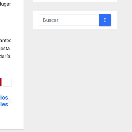
 lugar
antes
uesta
dería.
dos
les