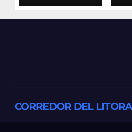
MEJORARÁ EL
nuev
SERVICIO DE
defe
SANEAMIENTO
fren
PARA LOS VECINOS
CORREDOR DEL LITORA