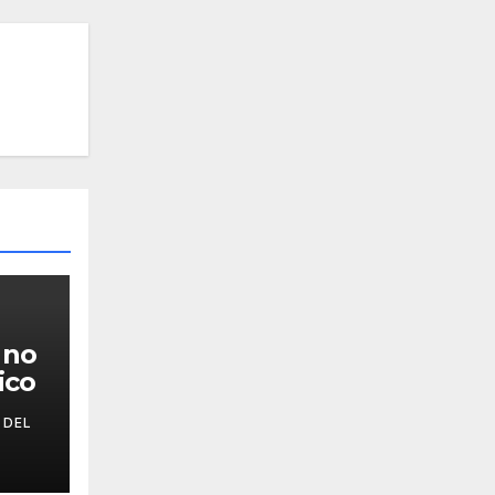
 no
ico
 DEL