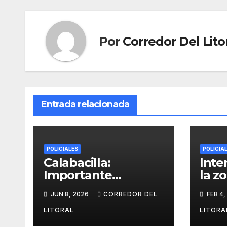
Por
Corredor Del Lito
Entrada relacionada
POLICIALES
POLICIA
Calabacilla:
Inte
Importante
la z
operativo policial
Vald
JUN 8, 2026
CORREDOR DEL
FEB 4,
tras alerta de
seud
vecinos por
Jorg
LITORAL
LITORA
movimientos
el d