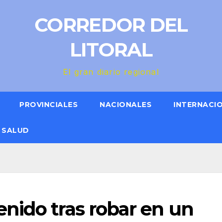
CORREDOR DEL
LITORAL
El gran diario regional
PROVINCIALES
NACIONALES
INTERNACI
SALUD
nido tras robar en un