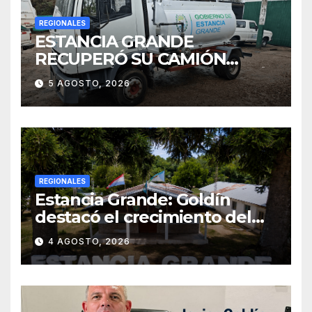
REGIONALES
ESTANCIA GRANDE
RECUPERÓ SU CAMIÓN
ATMOSFÉRICO Y MEJORARÁ
5 AGOSTO, 2026
EL SERVICIO DE
SANEAMIENTO PARA LOS
VECINOS
REGIONALES
Estancia Grande: Goldín
destacó el crecimiento del
municipio, anunció nuevas
4 AGOSTO, 2026
obras y defendió su gestión
frente a las críticas