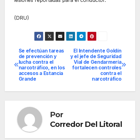
(DRU)
Se efectúan tareas
El Intendente Goldín
Navegación
de prevención y
y el jefe de Seguridad
lucha contra el
Vial de Gendarmería
de
narcotráfico, en los
fortalecen controles
accesos a Estancia
contra el
entradas
Grande
narcotráfico
Por
Corredor Del Litoral