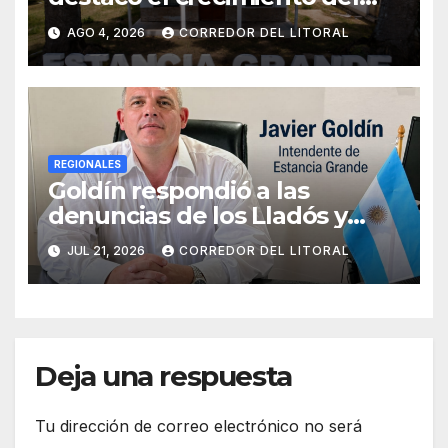
municipio, anunció nuevas
AGO 4, 2026
CORREDOR DEL LITORAL
obras y defendió su gestión
frente a las críticas
REGIONALES
Goldín respondió a las
denuncias de los Lladós y
defendió la transparencia de
JUL 21, 2026
CORREDOR DEL LITORAL
su gestión
Deja una respuesta
Tu dirección de correo electrónico no será