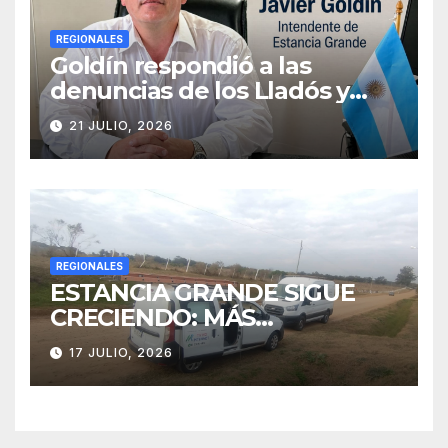
REGIONALES
Goldín respondió a las
denuncias de los Lladós y
defendió la transparencia de
21 JULIO, 2026
su gestión
REGIONALES
ESTANCIA GRANDE SIGUE
CRECIENDO: MÁS
CONECTIVIDAD Y UNA
17 JULIO, 2026
TRANSFORMACIÓN
HISTÓRICA PARA LA
COMUNIDAD