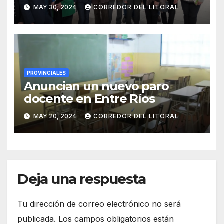
convocatoria para que los
MAY 30, 2024
CORREDOR DEL LITORAL
jóvenes sean protagonistas
PROVINCIALES
Anuncian un nuevo paro
docente en Entre Ríos
MAY 20, 2024
CORREDOR DEL LITORAL
Deja una respuesta
Tu dirección de correo electrónico no será
publicada.
Los campos obligatorios están