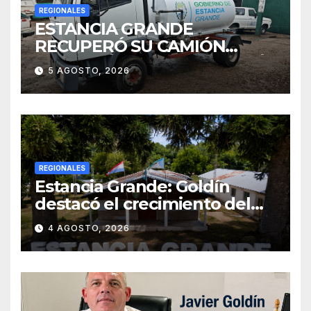
REGIONALES
ESTANCIA GRANDE
RECUPERÓ SU CAMIÓN
ATMOSFÉRICO Y MEJORARÁ
5 AGOSTO, 2026
EL SERVICIO DE
SANEAMIENTO PARA LOS
VECINOS
REGIONALES
Estancia Grande: Goldín
destacó el crecimiento del
municipio, anunció nuevas
4 AGOSTO, 2026
obras y defendió su gestión
frente a las críticas