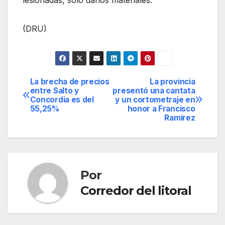
(DRU)
La brecha de precios
La provincia
Navegación
entre Salto y
presentó una cantata
Concordia es del
y un cortometraje en
de
55,25%
honor a Francisco
Ramírez
entradas
Por
Corredor del litoral