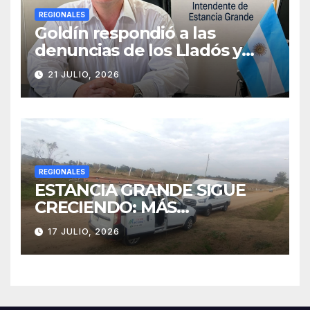
REGIONALES
Goldín respondió a las
denuncias de los Lladós y
defendió la transparencia de
21 JULIO, 2026
su gestión
REGIONALES
ESTANCIA GRANDE SIGUE
CRECIENDO: MÁS
CONECTIVIDAD Y UNA
17 JULIO, 2026
TRANSFORMACIÓN
HISTÓRICA PARA LA
COMUNIDAD