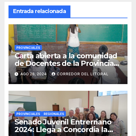
Entrada relacionada
PROVINCIALES
Carta abierta a la comunidad
de Docentes de la Provincia
de Entre Ríos
AGO 26, 2024
CORREDOR DEL LITORAL
PROVINCIALES
REGIONALES
Senado Juvenil Entrerriano
2024: Llega a Concordia la