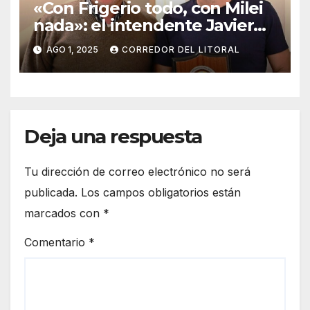
«Con Frigerio todo, con Milei
nada»: el intendente Javier
Goldín marca su límite
AGO 1, 2025
CORREDOR DEL LITORAL
político»
Deja una respuesta
Tu dirección de correo electrónico no será
publicada.
Los campos obligatorios están
marcados con
*
Comentario
*