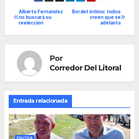
Alberto Fernández
Bordet íntimo: todos
Navegación
no buscará su
creen que se
reelección
adelanta
de
entradas
Por
Corredor Del Litoral
Entrada relacionada
POLITICA