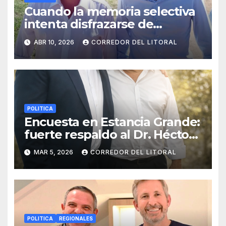
Cuando la memoria selectiva
intenta disfrazarse de
denuncia
ABR 10, 2026
CORREDOR DEL LITORAL
POLITICA
Encuesta en Estancia Grande:
fuerte respaldo al Dr. Héctor
Mendieta como posible
MAR 5, 2026
CORREDOR DEL LITORAL
candidato a intendente.
POLITICA
REGIONALES