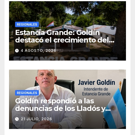
VECINOS
REGIONALES
Estancia Grande: Goldín
destacó el crecimiento del
municipio, anunció nuevas
4 AGOSTO, 2026
obras y defendió su gestión
frente a las críticas
REGIONALES
Goldín respondió a las
denuncias de los Lladós y
defendió la transparencia de
21 JULIO, 2026
su gestión