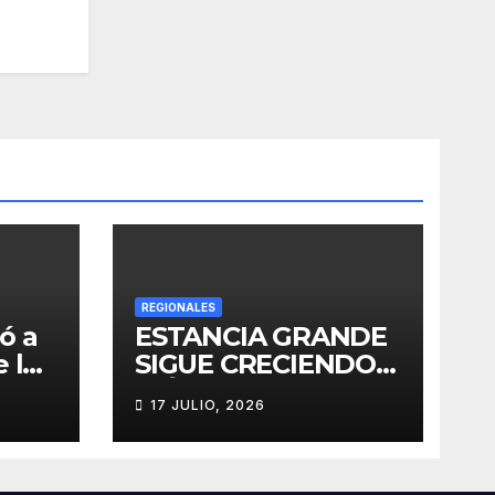
REGIONALES
ó a
ESTANCIA GRANDE
 los
SIGUE CRECIENDO:
ó la
MÁS
17 JULIO, 2026
e su
CONECTIVIDAD Y
UNA
TRANSFORMACIÓN