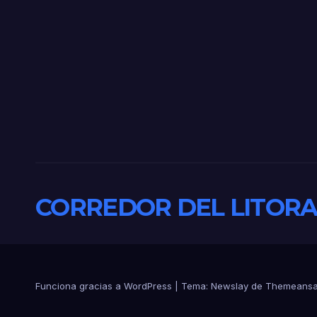
SANEAMIENTO
fren
PARA LOS VECINOS
CORREDOR DEL LITORA
Funciona gracias a WordPress
|
Tema:
Newslay
de
Themeansa