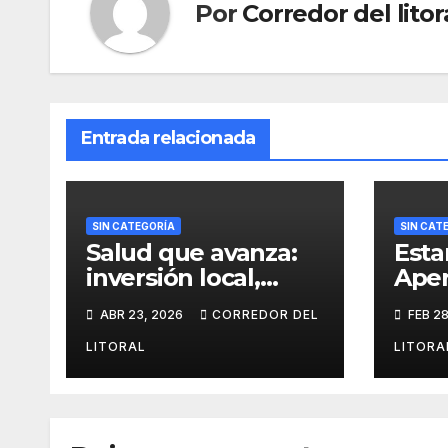
Por
Corredor del litor
Entrada relacionada
SIN CATEGORÍA
SIN CAT
Salud que avanza:
Esta
inversión local,
Aper
gestión equilibrada
Sesi
ABR 23, 2026
CORREDOR DEL
FEB 28
y resultados
gest
concretos.
supe
LITORAL
LITORA
de o
Esta