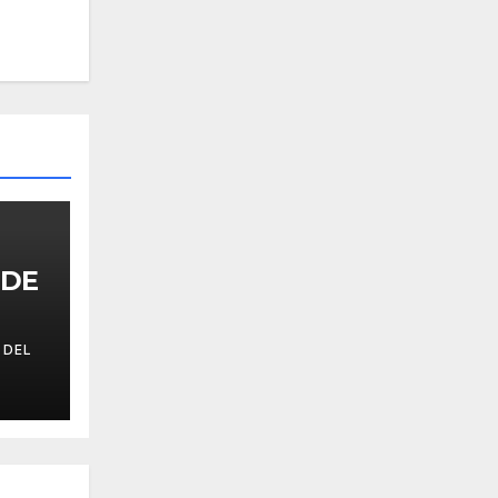
NDE
 DEL
IO