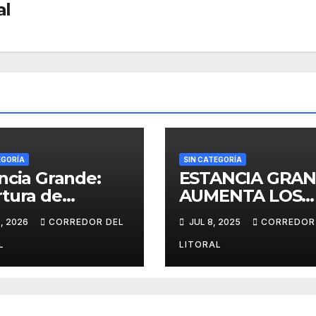
al
EGORÍA
SIN CATEGORÍA
ncia Grande:
ESTANCIA GRA
tura de
AUMENTA LOS
ones 2026:
SUELDOS POR
, 2026
CORREDOR DEL
JUL 8, 2025
CORREDOR
ión con
ENCIMA DE LA
rávit y agenda
INFLACIÓN Y
L
LITORAL
bras en
OTORGA BONO
ncia Grande
EXTRAORDINAR