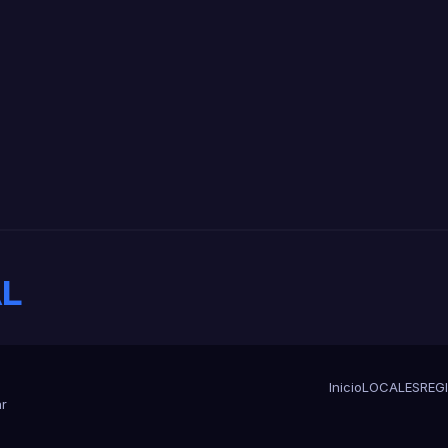
te a las críticas
L
Inicio
LOCALES
REG
r