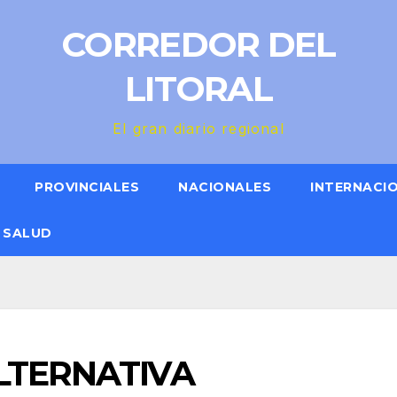
CORREDOR DEL
LITORAL
El gran diario regional
PROVINCIALES
NACIONALES
INTERNACI
SALUD
LTERNATIVA