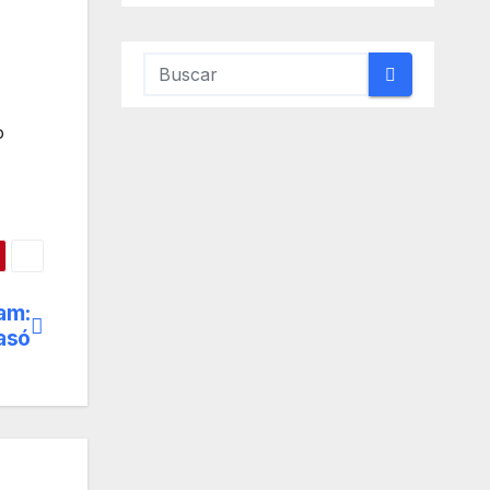
o
am:
asó