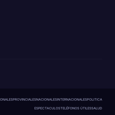
HISTÓRICA PARA LA
COMUNIDAD
IONALES
PROVINCIALES
NACIONALES
INTERNACIONALES
POLITICA
ESPECTACULOS
TELÉFONOS ÚTILES
SALUD