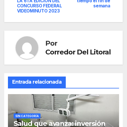
de
LA 6TA EDICIÓN DEL
tiempo el fin de
CONCURSO FEDERAL
semana
entradas
VIDEOMINUTO 2023
Por
Corredor Del Litoral
Entrada relacionada
SIN CATEGORÍA
Salud que avanza: inversión