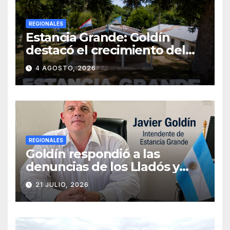
REGIONALES
Estancia Grande: Goldín
destacó el crecimiento del
municipio, anunció nuevas
4 AGOSTO, 2026
obras y defendió su gestión
frente a las críticas
REGIONALES
Goldín respondió a las
denuncias de los Lladós y
defendió la transparencia de
21 JULIO, 2026
su gestión