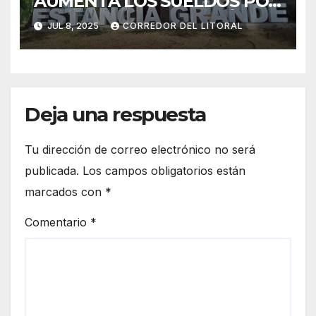
AUMENTA LOS SUELDOS POR
ENCIMA DE LA INFLACIÓN Y
JUL 8, 2025
CORREDOR DEL LITORAL
OTORGA BONO
EXTRAORDINARIO
Deja una respuesta
Tu dirección de correo electrónico no será
publicada.
Los campos obligatorios están
marcados con
*
Comentario
*