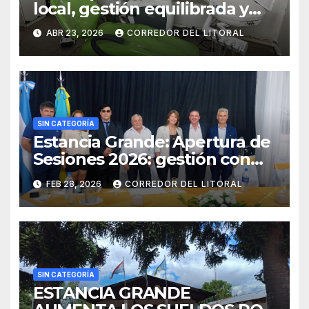
local, gestión equilibrada y
resultados concretos.
ABR 23, 2026
CORREDOR DEL LITORAL
SIN CATEGORÍA
Estancia Grande: Apertura de
Sesiones 2026: gestión con
superávit y agenda de obras
FEB 28, 2026
CORREDOR DEL LITORAL
en Estancia Grande
SIN CATEGORÍA
ESTANCIA GRANDE