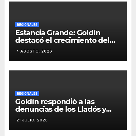
VECINOS
REGIONALES
Estancia Grande: Goldín
destacó el crecimiento del
municipio, anunció nuevas
4 AGOSTO, 2026
obras y defendió su gestión
frente a las críticas
REGIONALES
Goldín respondió a las
denuncias de los Lladós y
defendió la transparencia de
21 JULIO, 2026
su gestión