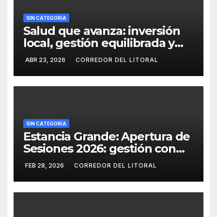
SIN CATEGORÍA
Salud que avanza: inversión
local, gestión equilibrada y
resultados concretos.
ABR 23, 2026
CORREDOR DEL LITORAL
SIN CATEGORÍA
Estancia Grande: Apertura de
Sesiones 2026: gestión con
superávit y agenda de obras
FEB 28, 2026
CORREDOR DEL LITORAL
en Estancia Grande