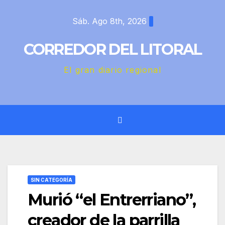
Saltar
Sáb. Ago 8th, 2026
al
contenido
CORREDOR DEL LITORAL
El gran diario regional
SIN CATEGORÍA
Murió “el Entrerriano”,
creador de la parrilla