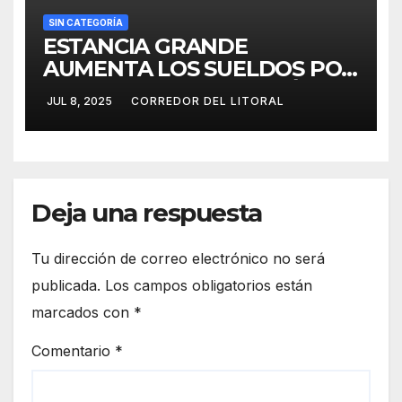
SIN CATEGORÍA
ESTANCIA GRANDE
AUMENTA LOS SUELDOS POR
ENCIMA DE LA INFLACIÓN Y
JUL 8, 2025
CORREDOR DEL LITORAL
OTORGA BONO
EXTRAORDINARIO
Deja una respuesta
Tu dirección de correo electrónico no será
publicada.
Los campos obligatorios están
marcados con
*
Comentario
*