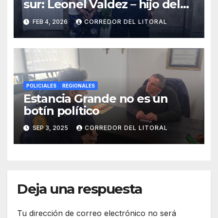
sur: Leonel Valdez – hijo del
seudo periodista Jorge
FEB 4, 2026
CORREDOR DEL LITORAL
Valdez – por el delito de
tentativa de robo
POLICIALES
REGIONALES
Estancia Grande no es un
botín político
SEP 3, 2025
CORREDOR DEL LITORAL
Deja una respuesta
Tu dirección de correo electrónico no será