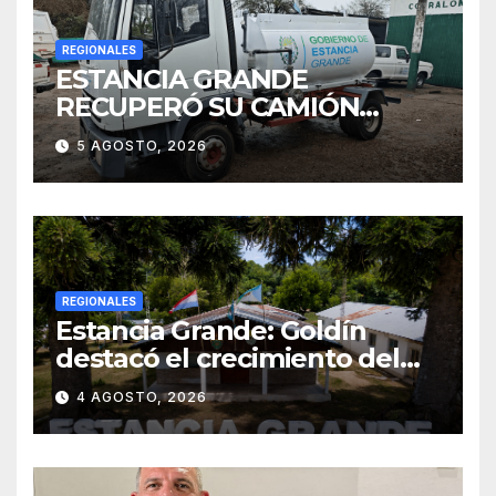
REGIONALES
ESTANCIA GRANDE
RECUPERÓ SU CAMIÓN
ATMOSFÉRICO Y MEJORARÁ
5 AGOSTO, 2026
EL SERVICIO DE
SANEAMIENTO PARA LOS
VECINOS
REGIONALES
Estancia Grande: Goldín
destacó el crecimiento del
municipio, anunció nuevas
4 AGOSTO, 2026
obras y defendió su gestión
frente a las críticas