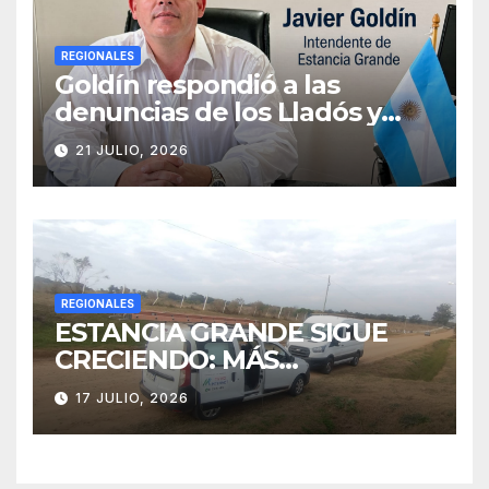
REGIONALES
Goldín respondió a las
denuncias de los Lladós y
defendió la transparencia de
21 JULIO, 2026
su gestión
REGIONALES
ESTANCIA GRANDE SIGUE
CRECIENDO: MÁS
CONECTIVIDAD Y UNA
17 JULIO, 2026
TRANSFORMACIÓN
HISTÓRICA PARA LA
COMUNIDAD