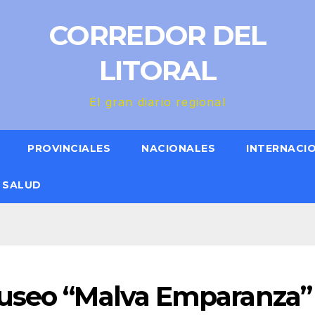
CORREDOR DEL
LITORAL
El gran diario regional
PROVINCIALES
NACIONALES
INTERNACI
SALUD
Museo “Malva Emparanza”