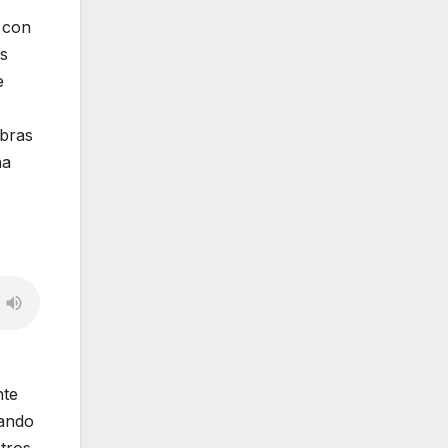
 con
s
e
obras
na
nte
tando
tros,