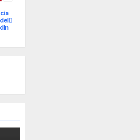
icia
 del
din