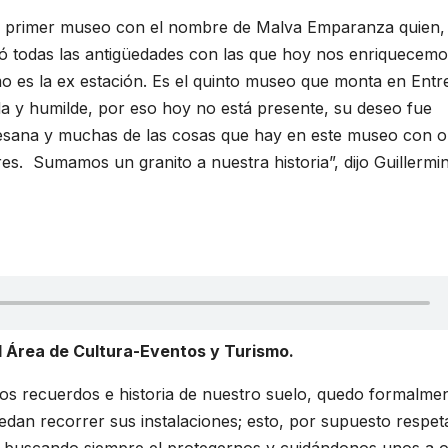
 primer museo con el nombre de Malva Emparanza quien,
ó todas las antigüedades con las que hoy nos enriquecemo
omo es la ex estación. Es el quinto museo que monta en Entr
da y humilde, por eso hoy no está presente, su deseo fue
artesana y muchas de las cosas que hay en este museo con 
res. Sumamos un granito a nuestra historia”, dijo Guillermi
l Área de Cultura-Eventos y Turismo.
 los recuerdos e historia de nuestro suelo, quedo formalme
edan recorrer sus instalaciones; esto, por supuesto respe
in; buscando siempre el protegernos y cuidándonos unos a o