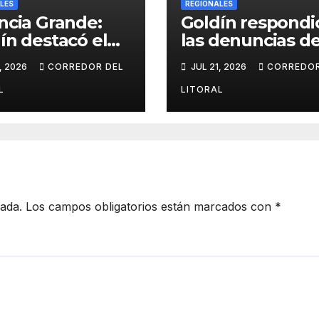
LES
REGIONALES
ncia Grande:
Goldín respondi
ín destacó el
las denuncias de
imiento del
Lladós y defendi
, 2026
CORREDOR DEL
JUL 21, 2026
CORREDOR
cipio, anunció
transparencia d
as obras y
gestión
L
LITORAL
ndió su gestión
e a las críticas
cada.
Los campos obligatorios están marcados con
*