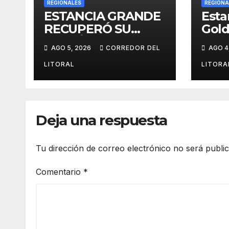
REGIONALES
REGIONA
ESTANCIA GRANDE
Esta
RECUPERÓ SU
Gold
CAMIÓN
crec
AGO 5, 2026
CORREDOR DEL
AGO 4
ATMOSFÉRICO Y
muni
MEJORARÁ EL
nuev
LITORAL
LITORA
SERVICIO DE
defe
SANEAMIENTO
frent
PARA LOS VECINOS
Deja una respuesta
Tu dirección de correo electrónico no será publi
Comentario
*