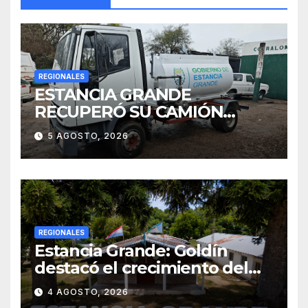
REGIONALES
ESTANCIA GRANDE
RECUPERÓ SU CAMIÓN
ATMOSFÉRICO Y MEJORARÁ
5 AGOSTO, 2026
EL SERVICIO DE
SANEAMIENTO PARA LOS
VECINOS
REGIONALES
Estancia Grande: Goldín
destacó el crecimiento del
municipio, anunció nuevas
4 AGOSTO, 2026
obras y defendió su gestión