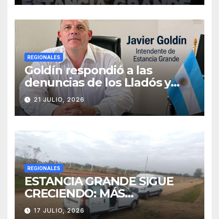
frente a las críticas
REGIONALES
Goldín respondió a las
denuncias de los Lladós y
defendió la transparencia de
21 JULIO, 2026
su gestión
REGIONALES
ESTANCIA GRANDE SIGUE
CRECIENDO: MÁS
CONECTIVIDAD Y UNA
17 JULIO, 2026
TRANSFORMACIÓN