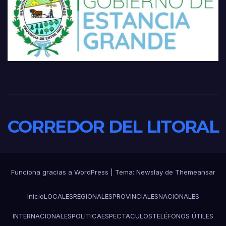
CORREDOR DEL LITORAL
Funciona gracias a WordPress
|
Tema:
Newslay
de
Themeansar
Inicio
LOCALES
REGIONALES
PROVINCIALES
NACIONALES
INTERNACIONALES
POLITICA
ESPECTACULOS
TELÉFONOS ÚTILES