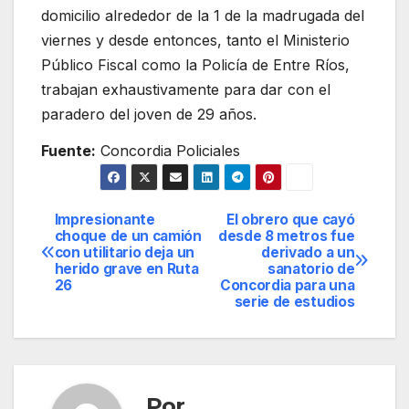
domicilio alrededor de la 1 de la madrugada del
viernes y desde entonces, tanto el Ministerio
Público Fiscal como la Policía de Entre Ríos,
trabajan exhaustivamente para dar con el
paradero del joven de 29 años.
Fuente:
Concordia Policiales
Impresionante
El obrero que cayó
Navegación
choque de un camión
desde 8 metros fue
con utilitario deja un
derivado a un
de
herido grave en Ruta
sanatorio de
26
Concordia para una
entradas
serie de estudios
Por