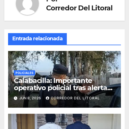
Corredor Del Litoral
Entrada relacionada
POLICIALES
Calabacilla: Importante
operativo policial tras alerta
de vecinos por movimientos
JUN 8, 2026
CORREDOR DEL LITORAL
sospechosos