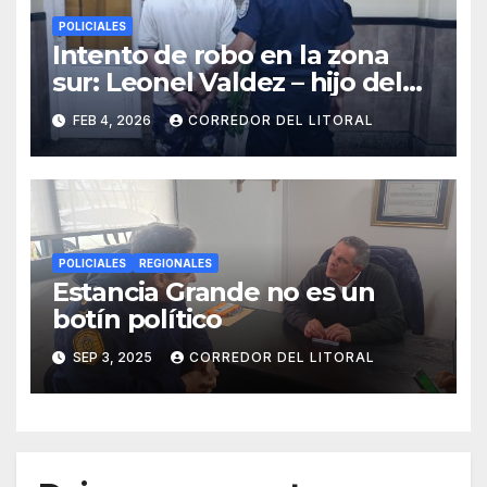
POLICIALES
Intento de robo en la zona
sur: Leonel Valdez – hijo del
seudo periodista Jorge
FEB 4, 2026
CORREDOR DEL LITORAL
Valdez – por el delito de
tentativa de robo
POLICIALES
REGIONALES
Estancia Grande no es un
botín político
SEP 3, 2025
CORREDOR DEL LITORAL