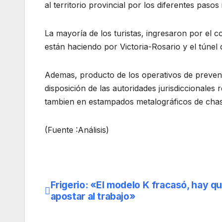
al territorio provincial por los diferentes paso
La mayoría de los turistas, ingresaron por el
están haciendo por Victoria-Rosario y el túne
Ademas, producto de los operativos de prevenc
disposición de las autoridades jurisdiccionale
tambien en estampados metalográficos de chas
(Fuente :Análisis)
Frigerio: «El modelo K fracasó, hay q
Navegación
apostar al trabajo»
de