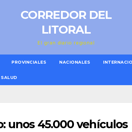
CORREDOR DEL
LITORAL
El gran diario regional
PROVINCIALES
NACIONALES
INTERNACI
SALUD
: unos 45.000 vehículos