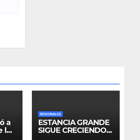
REGIONALES
ó a
ESTANCIA GRANDE
 los
SIGUE CRECIENDO:
ó la
MÁS