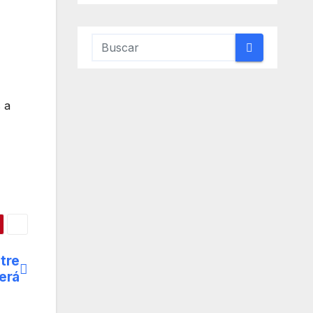
 a
tre
verá