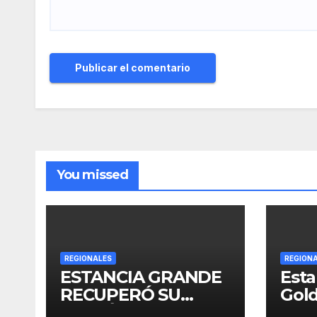
You missed
REGIONALES
REGION
ESTANCIA GRANDE
Esta
RECUPERÓ SU
Gold
CAMIÓN
crec