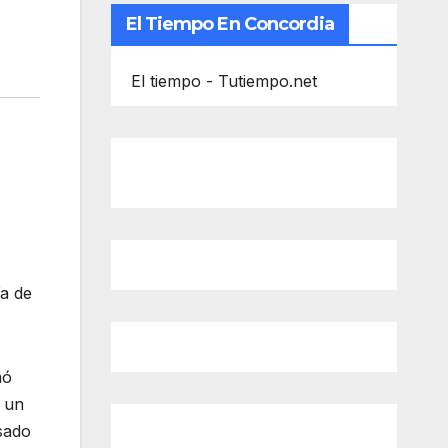
El Tiempo En Concordia
El tiempo - Tutiempo.net
ía de
mó
o un
esado