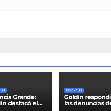
ALES
REGIONALES
ncia Grande:
Goldín respondi
ín destacó el
las denuncias de
imiento del
Lladós y defendi