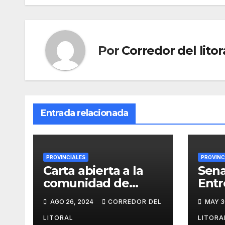
entradas
Por
Corredor del litor
Entrada relacionada
PROVINCIALES
PROVINC
Carta abierta a la
Sena
comunidad de
Entr
Docentes de la
Lleg
AGO 26, 2024
CORREDOR DEL
MAY 3
Provincia de Entre
conv
Ríos
que 
LITORAL
LITORA